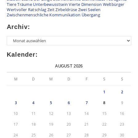
Tiere
Träume
Unterbewusstsein
Vierte Dimension
Weltbürger
Wertvoller Ratschlag
Zeit
Zirbeldrüse
Zwei Seelen
Zwischenmenschliche Kommunikation
Übergang
Archiv:
Kalender:
AUGUST 2026
M
D
M
D
F
S
S
1
2
3
4
5
6
7
8
9
10
11
12
13
14
15
16
17
18
19
20
21
22
23
24
25
26
27
28
29
30