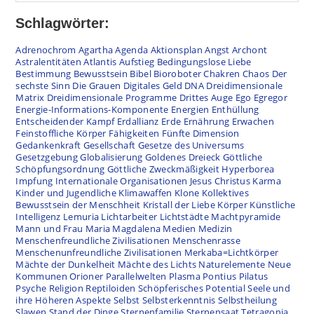
Schlagwörter:
Adrenochrom
Agartha
Agenda
Aktionsplan
Angst
Archont
Astralentitäten
Atlantis
Aufstieg
Bedingungslose Liebe
Bestimmung
Bewusstsein
Bibel
Bioroboter
Chakren
Chaos
Der
sechste Sinn
Die Grauen
Digitales Geld
DNA
Dreidimensionale
Matrix
Dreidimensionale Programme
Drittes Auge
Ego
Egregor
Energie-Informations-Komponente
Energien
Enthüllung
Entscheidender Kampf
Erdallianz
Erde
Ernährung
Erwachen
Feinstoffliche Körper
Fähigkeiten
Fünfte Dimension
Gedankenkraft
Gesellschaft
Gesetze des Universums
Gesetzgebung
Globalisierung
Goldenes Dreieck
Göttliche
Schöpfungsordnung
Göttliche Zweckmäßigkeit
Hyperborea
Impfung
Internationale Organisationen
Jesus Christus
Karma
Kinder und Jugendliche
Klimawaffen
Klone
Kollektives
Bewusstsein der Menschheit
Kristall der Liebe
Körper
Künstliche
Intelligenz
Lemuria
Lichtarbeiter
Lichtstädte
Machtpyramide
Mann und Frau
Maria Magdalena
Medien
Medizin
Menschenfreundliche Zivilisationen
Menschenrasse
Menschenunfreundliche Zivilisationen
Merkaba=Lichtkörper
Mächte der Dunkelheit
Mächte des Lichts
Naturelemente
Neue
Kommunen
Orioner
Parallelwelten
Plasma
Pontius Pilatus
Psyche
Religion
Reptiloiden
Schöpferisches Potential
Seele und
ihre Höheren Aspekte
Selbst
Selbsterkenntnis
Selbstheilung
Slawen
Stand der Dinge
Sternenfamilie
Sternensaat
Tetragonia