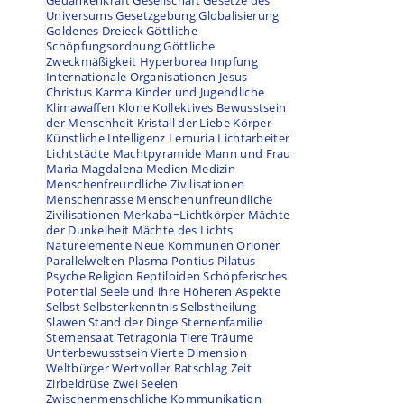
Gedankenkraft
Gesellschaft
Gesetze des
Universums
Gesetzgebung
Globalisierung
Goldenes Dreieck
Göttliche
Schöpfungsordnung
Göttliche
Zweckmäßigkeit
Hyperborea
Impfung
Internationale Organisationen
Jesus
Christus
Karma
Kinder und Jugendliche
Klimawaffen
Klone
Kollektives Bewusstsein
der Menschheit
Kristall der Liebe
Körper
Künstliche Intelligenz
Lemuria
Lichtarbeiter
Lichtstädte
Machtpyramide
Mann und Frau
Maria Magdalena
Medien
Medizin
Menschenfreundliche Zivilisationen
Menschenrasse
Menschenunfreundliche
Zivilisationen
Merkaba=Lichtkörper
Mächte
der Dunkelheit
Mächte des Lichts
Naturelemente
Neue Kommunen
Orioner
Parallelwelten
Plasma
Pontius Pilatus
Psyche
Religion
Reptiloiden
Schöpferisches
Potential
Seele und ihre Höheren Aspekte
Selbst
Selbsterkenntnis
Selbstheilung
Slawen
Stand der Dinge
Sternenfamilie
Sternensaat
Tetragonia
Tiere
Träume
Unterbewusstsein
Vierte Dimension
Weltbürger
Wertvoller Ratschlag
Zeit
Zirbeldrüse
Zwei Seelen
Zwischenmenschliche Kommunikation