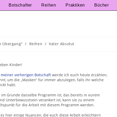
Botschafter
Reihen
Praktiken
Bücher
um Übergang"
/
Reihen
/
Vater Absolut
ieben Kinder!
g
meiner vorherigen Botschaft
werde ich euch heute erzählen,
nnt, um die „Masken“ für immer abzulegen, falls ihr welche
ckt habt.
 im Grunde dasselbe Programm ist, das bereits in eurem
nd Unterbewusstsein verankert ist, kann sie zu einem
ltspunkt für die Arbeit mit diesem Programm werden.
es hier einige Nuancen, die euch diese Arbeit erleichtern