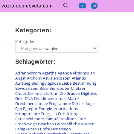
vozrojdeniesveta.com
Kategorien:
Kategorien
Schlagwörter:
Adrenochrom
Agartha
Agenda
Aktionsplan
Angst
Archont
Astralentitäten
Atlantis
Aufstieg
Bedingungslose Liebe
Bestimmung
Bewusstsein
Bibel
Bioroboter
Chakren
Chaos
Der sechste Sinn
Die Grauen
Digitales
Geld
DNA
Dreidimensionale Matrix
Dreidimensionale Programme
Drittes Auge
Ego
Egregor
Energie-Informations-
Komponente
Energien
Enthüllung
Entscheidender Kampf
Erdallianz
Erde
Ernährung
Erwachen
Feinstoffliche Körper
Fähigkeiten
Fünfte Dimension