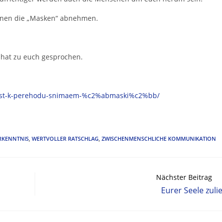
ihnen die „Masken“ abnehmen.
 hat zu euch gesprochen.
vnost-k-perehodu-snimaem-%c2%abmaski%c2%bb/
RKENNTNIS
,
WERTVOLLER RATSCHLAG
,
ZWISCHENMENSCHLICHE KOMMUNIKATION
Nächster Beitrag
Eurer Seele zuli