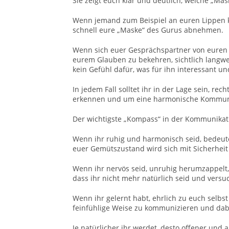
Sie zeigt euch klar und deutlich, welche „Ma
Wenn jemand zum Beispiel an euren Lippen kle
schnell eure „Maske“ des Gurus abnehmen.
Wenn sich euer Gesprächspartner von eure
eurem Glauben zu bekehren, sichtlich langwei
kein Gefühl dafür, was für ihn interessant un
In jedem Fall solltet ihr in der Lage sein, re
erkennen und um eine harmonische Kommuni
Der wichtigste „Kompass“ in der Kommunikat
Wenn ihr ruhig und harmonisch seid, bedeutet
euer Gemütszustand wird sich mit Sicherhei
Wenn ihr nervös seid, unruhig herumzappelt, 
dass ihr nicht mehr natürlich seid und versu
Wenn ihr gelernt habt, ehrlich zu euch selbst
feinfühlige Weise zu kommunizieren und dabe
Je natürlicher ihr werdet, desto offener un