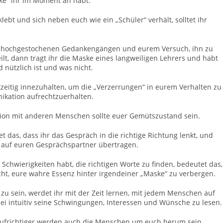
ske“ ihr im Moment an habt.
bt und sich neben euch wie ein „Schüler“ verhält, solltet ihr
n hochgestochenen Gedankengängen und eurem Versuch, ihn zu
lt, dann tragt ihr die Maske eines langweiligen Lehrers und habt
d nützlich ist und was nicht.
chtzeitig innezuhalten, um die „Verzerrungen“ in eurem Verhalten zu
kation aufrechtzuerhalten.
ion mit anderen Menschen sollte euer Gemütszustand sein.
 das, dass ihr das Gespräch in die richtige Richtung lenkt, und
t auf euren Gesprächspartner übertragen.
Schwierigkeiten habt, die richtigen Worte zu finden, bedeutet das,
cht, eure wahre Essenz hinter irgendeiner „Maske“ zu verbergen.
 zu sein, werdet ihr mit der Zeit lernen, mit jedem Menschen auf
i intuitiv seine Schwingungen, Interessen und Wünsche zu lesen.
d aufrichtiger werden auch die Menschen um euch herum sein.