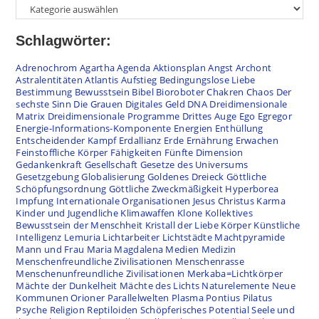
Schlagwörter:
Adrenochrom
Agartha
Agenda
Aktionsplan
Angst
Archont
Astralentitäten
Atlantis
Aufstieg
Bedingungslose Liebe
Bestimmung
Bewusstsein
Bibel
Bioroboter
Chakren
Chaos
Der
sechste Sinn
Die Grauen
Digitales Geld
DNA
Dreidimensionale
Matrix
Dreidimensionale Programme
Drittes Auge
Ego
Egregor
Energie-Informations-Komponente
Energien
Enthüllung
Entscheidender Kampf
Erdallianz
Erde
Ernährung
Erwachen
Feinstoffliche Körper
Fähigkeiten
Fünfte Dimension
Gedankenkraft
Gesellschaft
Gesetze des Universums
Gesetzgebung
Globalisierung
Goldenes Dreieck
Göttliche
Schöpfungsordnung
Göttliche Zweckmäßigkeit
Hyperborea
Impfung
Internationale Organisationen
Jesus Christus
Karma
Kinder und Jugendliche
Klimawaffen
Klone
Kollektives
Bewusstsein der Menschheit
Kristall der Liebe
Körper
Künstliche
Intelligenz
Lemuria
Lichtarbeiter
Lichtstädte
Machtpyramide
Mann und Frau
Maria Magdalena
Medien
Medizin
Menschenfreundliche Zivilisationen
Menschenrasse
Menschenunfreundliche Zivilisationen
Merkaba=Lichtkörper
Mächte der Dunkelheit
Mächte des Lichts
Naturelemente
Neue
Kommunen
Orioner
Parallelwelten
Plasma
Pontius Pilatus
Psyche
Religion
Reptiloiden
Schöpferisches Potential
Seele und