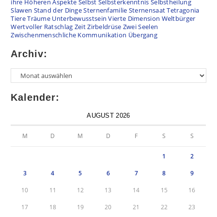
ihre Höheren Aspekte
Selbst
Selbsterkenntnis
Selbstheilung
Slawen
Stand der Dinge
Sternenfamilie
Sternensaat
Tetragonia
Tiere
Träume
Unterbewusstsein
Vierte Dimension
Weltbürger
Wertvoller Ratschlag
Zeit
Zirbeldrüse
Zwei Seelen
Zwischenmenschliche Kommunikation
Übergang
Archiv:
Kalender:
AUGUST 2026
M
D
M
D
F
S
S
1
2
3
4
5
6
7
8
9
10
11
12
13
14
15
16
17
18
19
20
21
22
23