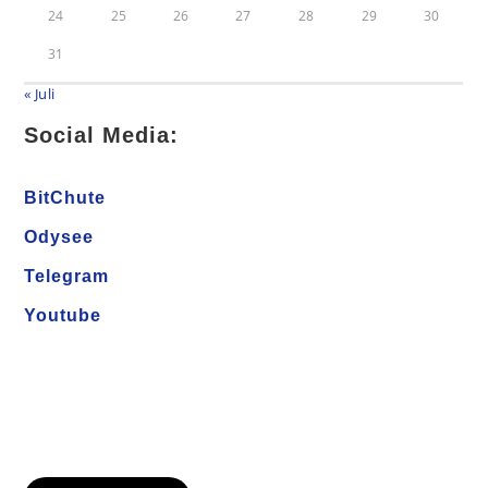
24
25
26
27
28
29
30
31
« Juli
Social Media:
BitChute
Odysee
Telegram
Youtube