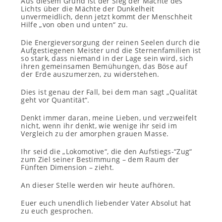
Aus diesem Grund ist der Sieg der Mächte des
Lichts über die Mächte der Dunkelheit
unvermeidlich, denn jetzt kommt der Menschheit
Hilfe „von oben und unten“ zu.
Die Energieversorgung der reinen Seelen durch die
Aufgestiegenen Meister und die Sternenfamilien ist
so stark, dass niemand in der Lage sein wird, sich
ihren gemeinsamen Bemühungen, das Böse auf
der Erde auszumerzen, zu widerstehen.
Dies ist genau der Fall, bei dem man sagt „Qualität
geht vor Quantität“.
Denkt immer daran, meine Lieben, und verzweifelt
nicht, wenn ihr denkt, wie wenige ihr seid im
Vergleich zu der amorphen grauen Masse.
Ihr seid die „Lokomotive“, die den Aufstiegs-“Zug“
zum Ziel seiner Bestimmung – dem Raum der
Fünften Dimension – zieht.
An dieser Stelle werden wir heute aufhören.
Euer euch unendlich liebender Vater Absolut hat
zu euch gesprochen.