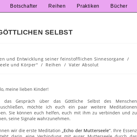
Botschafter
Reihen
Praktiken
Bücher
GÖTTLICHEN SELBST
n und Entwicklung seiner feinstofflichen Sinnesorgane
/
 Seele und Körper"
/
Reihen
/
Vater Absolut
lo, meine lieben Kinder!
 das Gespräch über das Göttliche Selbst des Menschen
zuschließen, möchte ich euch ein paar weitere Meditationen
en. Sie können euch helfen, euch mit ihm zu verbinden und zu
nen, seine Signale wahrzunehmen.
nen wir die erste Meditation
„Echo der Mutterseele“
. Ihre Essenz
teht darin, eine Verbindung mit eurer Mutterseele durch das