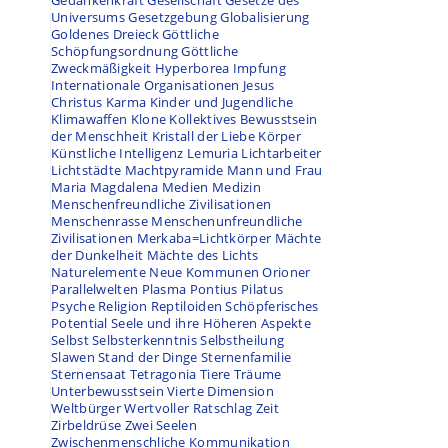
Gedankenkraft
Gesellschaft
Gesetze des
Universums
Gesetzgebung
Globalisierung
Goldenes Dreieck
Göttliche
Schöpfungsordnung
Göttliche
Zweckmäßigkeit
Hyperborea
Impfung
Internationale Organisationen
Jesus
Christus
Karma
Kinder und Jugendliche
Klimawaffen
Klone
Kollektives Bewusstsein
,
der Menschheit
Kristall der Liebe
Körper
n
Künstliche Intelligenz
Lemuria
Lichtarbeiter
Lichtstädte
Machtpyramide
Mann und Frau
Maria Magdalena
Medien
Medizin
Menschenfreundliche Zivilisationen
Menschenrasse
Menschenunfreundliche
Zivilisationen
Merkaba=Lichtkörper
Mächte
der Dunkelheit
Mächte des Lichts
Naturelemente
Neue Kommunen
Orioner
Parallelwelten
Plasma
Pontius Pilatus
Psyche
Religion
Reptiloiden
Schöpferisches
Potential
Seele und ihre Höheren Aspekte
Selbst
Selbsterkenntnis
Selbstheilung
Slawen
Stand der Dinge
Sternenfamilie
Sternensaat
Tetragonia
Tiere
Träume
Unterbewusstsein
Vierte Dimension
Weltbürger
Wertvoller Ratschlag
Zeit
Zirbeldrüse
Zwei Seelen
Zwischenmenschliche Kommunikation