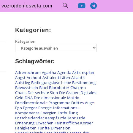
vozrojdeniesveta.com
Kategorien:
Kategorien
Schlagwörter:
Adrenochrom
Agartha
Agenda
Aktionsplan
Angst
Archont
Astralentitäten
Atlantis
Aufstieg
Bedingungslose Liebe
Bestimmung
Bewusstsein
Bibel
Bioroboter
Chakren
Chaos
Der sechste Sinn
Die Grauen
Digitales
Geld
DNA
Dreidimensionale Matrix
Dreidimensionale Programme
Drittes Auge
Ego
Egregor
Energie-Informations-
Komponente
Energien
Enthüllung
Entscheidender Kampf
Erdallianz
Erde
Ernährung
Erwachen
Feinstoffliche Körper
Fähigkeiten
Fünfte Dimension