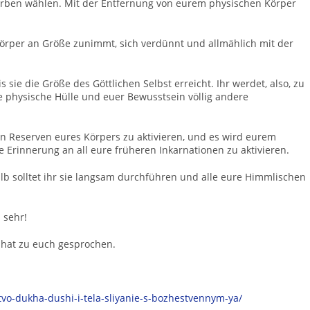
Farben wählen. Mit der Entfernung von eurem physischen Körper
Körper an Größe zunimmt, sich verdünnt und allmählich mit der
 sie die Größe des Göttlichen Selbst erreicht. Ihr werdet, also, zu
re physische Hülle und euer Bewusstsein völlig andere
en Reserven eures Körpers zu aktivieren, und es wird eurem
e Erinnerung an all eure früheren Inkarnationen zu aktivieren.
alb solltet ihr sie langsam durchführen und alle eure Himmlischen
 sehr!
 hat zu euch gesprochen.
tvo-dukha-dushi-i-tela-sliyanie-s-bozhestvennym-ya/