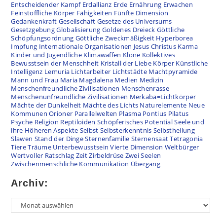
Entscheidender Kampf
Erdallianz
Erde
Ernährung
Erwachen
Feinstoffliche Körper
Fähigkeiten
Fünfte Dimension
Gedankenkraft
Gesellschaft
Gesetze des Universums
Gesetzgebung
Globalisierung
Goldenes Dreieck
Göttliche
Schöpfungsordnung
Göttliche Zweckmäßigkeit
Hyperborea
Impfung
Internationale Organisationen
Jesus Christus
Karma
Kinder und Jugendliche
Klimawaffen
Klone
Kollektives
Bewusstsein der Menschheit
Kristall der Liebe
Körper
Künstliche
Intelligenz
Lemuria
Lichtarbeiter
Lichtstädte
Machtpyramide
Mann und Frau
Maria Magdalena
Medien
Medizin
Menschenfreundliche Zivilisationen
Menschenrasse
Menschenunfreundliche Zivilisationen
Merkaba=Lichtkörper
Mächte der Dunkelheit
Mächte des Lichts
Naturelemente
Neue
Kommunen
Orioner
Parallelwelten
Plasma
Pontius Pilatus
Psyche
Religion
Reptiloiden
Schöpferisches Potential
Seele und
ihre Höheren Aspekte
Selbst
Selbsterkenntnis
Selbstheilung
Slawen
Stand der Dinge
Sternenfamilie
Sternensaat
Tetragonia
Tiere
Träume
Unterbewusstsein
Vierte Dimension
Weltbürger
Wertvoller Ratschlag
Zeit
Zirbeldrüse
Zwei Seelen
Zwischenmenschliche Kommunikation
Übergang
Archiv: