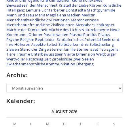
Kinder und Jugendliche
Klimawaffen
Klone
Kollektives
Bewusstsein der Menschheit
Kristall der Liebe
Körper
Künstliche
Intelligenz
Lemuria
Lichtarbeiter
Lichtstädte
Machtpyramide
Mann und Frau
Maria Magdalena
Medien
Medizin
Menschenfreundliche Zivilisationen
Menschenrasse
Menschenunfreundliche Zivilisationen
Merkaba=Lichtkörper
Mächte der Dunkelheit
Mächte des Lichts
Naturelemente
Neue
Kommunen
Orioner
Parallelwelten
Plasma
Pontius Pilatus
Psyche
Religion
Reptiloiden
Schöpferisches Potential
Seele und
ihre Höheren Aspekte
Selbst
Selbsterkenntnis
Selbstheilung
Slawen
Stand der Dinge
Sternenfamilie
Sternensaat
Tetragonia
Tiere
Träume
Unterbewusstsein
Vierte Dimension
Weltbürger
Wertvoller Ratschlag
Zeit
Zirbeldrüse
Zwei Seelen
Zwischenmenschliche Kommunikation
Übergang
Archiv:
Kalender:
AUGUST 2026
M
D
M
D
F
S
S