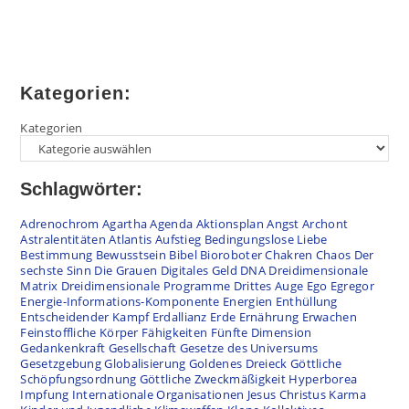
Kategorien:
Kategorien
Schlagwörter:
Adrenochrom
Agartha
Agenda
Aktionsplan
Angst
Archont
Astralentitäten
Atlantis
Aufstieg
Bedingungslose Liebe
Bestimmung
Bewusstsein
Bibel
Bioroboter
Chakren
Chaos
Der
sechste Sinn
Die Grauen
Digitales Geld
DNA
Dreidimensionale
Matrix
Dreidimensionale Programme
Drittes Auge
Ego
Egregor
Energie-Informations-Komponente
Energien
Enthüllung
Entscheidender Kampf
Erdallianz
Erde
Ernährung
Erwachen
Feinstoffliche Körper
Fähigkeiten
Fünfte Dimension
Gedankenkraft
Gesellschaft
Gesetze des Universums
Gesetzgebung
Globalisierung
Goldenes Dreieck
Göttliche
Schöpfungsordnung
Göttliche Zweckmäßigkeit
Hyperborea
Impfung
Internationale Organisationen
Jesus Christus
Karma