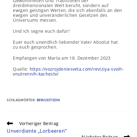
Gewohnheiten und Traditionen der
dreidimensionalen Welt beruht, sondern auf
ewigen geistigen Werten, die sich ebenfalls an den
ewigen und unveränderlichen Gesetzen des
Universums messen.
Und ich segne euch dafür!
Euer euch unendlich liebender Vater Absolut hat
zu euch gesprochen.
Empfangen von Marta am 18. Dezember 2023
Quelle:
https://vozrojdeniesveta.com/reviziya-svoih-
vnutrennih-kachestv/
SCHLAGWÖRTER
:
BEWUSSTSEIN
Vorheriger Beitrag
Unverdiente „Lorbeeren“
Nächster Beitrag