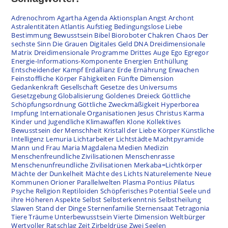
Adrenochrom
Agartha
Agenda
Aktionsplan
Angst
Archont
Astralentitäten
Atlantis
Aufstieg
Bedingungslose Liebe
Bestimmung
Bewusstsein
Bibel
Bioroboter
Chakren
Chaos
Der
sechste Sinn
Die Grauen
Digitales Geld
DNA
Dreidimensionale
Matrix
Dreidimensionale Programme
Drittes Auge
Ego
Egregor
Energie-Informations-Komponente
Energien
Enthüllung
Entscheidender Kampf
Erdallianz
Erde
Ernährung
Erwachen
Feinstoffliche Körper
Fähigkeiten
Fünfte Dimension
Gedankenkraft
Gesellschaft
Gesetze des Universums
Gesetzgebung
Globalisierung
Goldenes Dreieck
Göttliche
Schöpfungsordnung
Göttliche Zweckmäßigkeit
Hyperborea
Impfung
Internationale Organisationen
Jesus Christus
Karma
Kinder und Jugendliche
Klimawaffen
Klone
Kollektives
Bewusstsein der Menschheit
Kristall der Liebe
Körper
Künstliche
Intelligenz
Lemuria
Lichtarbeiter
Lichtstädte
Machtpyramide
Mann und Frau
Maria Magdalena
Medien
Medizin
Menschenfreundliche Zivilisationen
Menschenrasse
Menschenunfreundliche Zivilisationen
Merkaba=Lichtkörper
Mächte der Dunkelheit
Mächte des Lichts
Naturelemente
Neue
Kommunen
Orioner
Parallelwelten
Plasma
Pontius Pilatus
Psyche
Religion
Reptiloiden
Schöpferisches Potential
Seele und
ihre Höheren Aspekte
Selbst
Selbsterkenntnis
Selbstheilung
Slawen
Stand der Dinge
Sternenfamilie
Sternensaat
Tetragonia
Tiere
Träume
Unterbewusstsein
Vierte Dimension
Weltbürger
Wertvoller Ratschlag
Zeit
Zirbeldrüse
Zwei Seelen