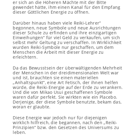
er sich an die Höheren Mächte mit der Bitte
gewendet hätte, ihm einen Kanal für den Empfang
dieser Göttlichen Energie zu öffnen.
Darüber hinaus haben viele Reiki-Lehrer“
begonnen, neue Symbole und neue Ausrichtungen
dieser Schule zu erfinden und ihre einzigartigen
Einweihungen“ für viel Geld zu verkaufen, um sich
selbst mehr Geltung zu verschaffen. In Wirklichkeit
wurden Reiki-Symbole nur geschaffen, um dem
Menschen die Arbeit mit dieser Energie zu
erleichtern.
Da das Bewusstsein der überwältigenden Mehrheit
der Menschen in der dreidimensionalen Welt war
und ist, brauchten sie einen materiellen
„Anhaltspunkt“, eine Art Fetisch, der ihnen helfen
würde, die Reiki-Energie auf der Erde zu verankern.
Und die von Mikao Usui geschaffenen Symbole
waren dafür perfekt. Sie wirkten wie ein Placebo.
Derjenige, der diese Symbole benutzte, bekam das,
woran er glaubte.
Diese Energie war jedoch nur für diejenigen
wirklich hilfreich, die begannen, nach den „Reiki-
Prinzipien“ bzw. den Gesetzen des Universums zu
leben.