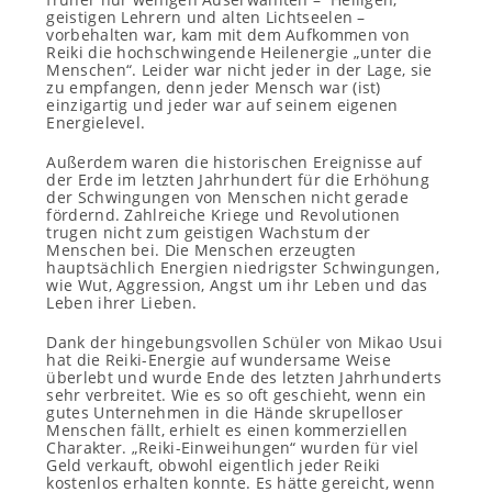
geistigen Lehrern und alten Lichtseelen –
vorbehalten war, kam mit dem Aufkommen von
Reiki die hochschwingende Heilenergie „unter die
Menschen“. Leider war nicht jeder in der Lage, sie
zu empfangen, denn jeder Mensch war (ist)
einzigartig und jeder war auf seinem eigenen
Energielevel.
Außerdem waren die historischen Ereignisse auf
der Erde im letzten Jahrhundert für die Erhöhung
der Schwingungen von Menschen nicht gerade
fördernd. Zahlreiche Kriege und Revolutionen
trugen nicht zum geistigen Wachstum der
Menschen bei. Die Menschen erzeugten
hauptsächlich Energien niedrigster Schwingungen,
wie Wut, Aggression, Angst um ihr Leben und das
Leben ihrer Lieben.
Dank der hingebungsvollen Schüler von Mikao Usui
hat die Reiki-Energie auf wundersame Weise
überlebt und wurde Ende des letzten Jahrhunderts
sehr verbreitet. Wie es so oft geschieht, wenn ein
gutes Unternehmen in die Hände skrupelloser
Menschen fällt, erhielt es einen kommerziellen
Charakter. „Reiki-Einweihungen“ wurden für viel
Geld verkauft, obwohl eigentlich jeder Reiki
kostenlos erhalten konnte. Es hätte gereicht, wenn