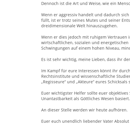
Dennoch ist die Art und Weise, wie ein Mensch 
Wenn er aggressiv handelt und dadurch sic
füllt, ist er trotz seines Mutes und seiner E
dreidimensionale Welt hinauszugehen.
Wenn er dies jedoch mit ruhigem Vertrauen in 
wirtschaftlichen, sozialen und energetischen
Schwingungen auf einem hohen Niveau, mind
Es ist sehr wichtig, meine Lieben, dass ihr 
Im Kampf für eure Interessen könnt ihr durc
Rechtsinstitute und wissenschaftliche Studie
„Regisseure“ und „Akteure“ eures Schicksals s
Euer wichtigster Helfer sollte euer objektive
Unantastbarkeit als Göttliches Wesen basiert.
An dieser Stelle werden wir heute aufhören.
Euer euch unendlich liebender Vater Absolut