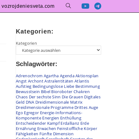
vozrojdeniesveta.com
Kategorien:
Kategorien
Schlagwörter:
Adrenochrom
Agartha
Agenda
Aktionsplan
Angst
Archont
Astralentitäten
Atlantis
Aufstieg
Bedingungslose Liebe
Bestimmung
Bewusstsein
Bibel
Bioroboter
Chakren
Chaos
Der sechste Sinn
Die Grauen
Digitales
Geld
DNA
Dreidimensionale Matrix
Dreidimensionale Programme
Drittes Auge
Ego
Egregor
Energie-Informations-
Komponente
Energien
Enthüllung
Entscheidender Kampf
Erdallianz
Erde
Ernährung
Erwachen
Feinstoffliche Körper
Fähigkeiten
Fünfte Dimension