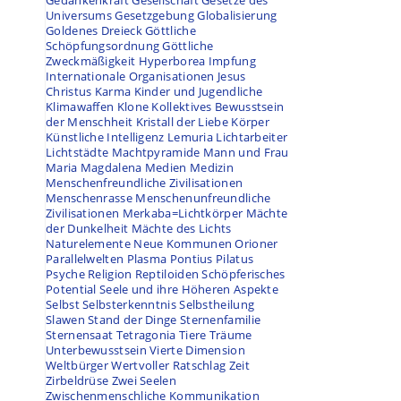
Gedankenkraft
Gesellschaft
Gesetze des
Universums
Gesetzgebung
Globalisierung
Goldenes Dreieck
Göttliche
Schöpfungsordnung
Göttliche
Zweckmäßigkeit
Hyperborea
Impfung
Internationale Organisationen
Jesus
Christus
Karma
Kinder und Jugendliche
Klimawaffen
Klone
Kollektives Bewusstsein
der Menschheit
Kristall der Liebe
Körper
Künstliche Intelligenz
Lemuria
Lichtarbeiter
Lichtstädte
Machtpyramide
Mann und Frau
Maria Magdalena
Medien
Medizin
Menschenfreundliche Zivilisationen
Menschenrasse
Menschenunfreundliche
Zivilisationen
Merkaba=Lichtkörper
Mächte
der Dunkelheit
Mächte des Lichts
Naturelemente
Neue Kommunen
Orioner
Parallelwelten
Plasma
Pontius Pilatus
Psyche
Religion
Reptiloiden
Schöpferisches
Potential
Seele und ihre Höheren Aspekte
Selbst
Selbsterkenntnis
Selbstheilung
Slawen
Stand der Dinge
Sternenfamilie
Sternensaat
Tetragonia
Tiere
Träume
Unterbewusstsein
Vierte Dimension
Weltbürger
Wertvoller Ratschlag
Zeit
Zirbeldrüse
Zwei Seelen
Zwischenmenschliche Kommunikation