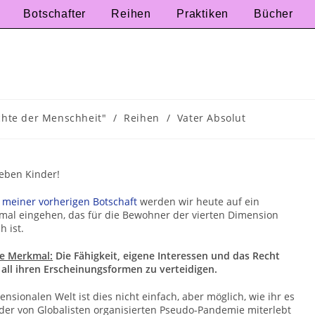
Botschafter
Reihen
Praktiken
Bücher
chte der Menschheit"
/
Reihen
/
Vater Absolut
ieben Kinder!
g
meiner vorherigen Botschaft
werden wir heute auf ein
mal eingehen, das für die Bewohner der vierten Dimension
h ist.
te Merkmal:
Die Fähigkeit, eigene Interessen und das Recht
n all ihren Erscheinungsformen zu verteidigen.
ensionalen Welt ist dies nicht einfach, aber möglich, wie ihr es
 der von Globalisten organisierten Pseudo-Pandemie miterlebt