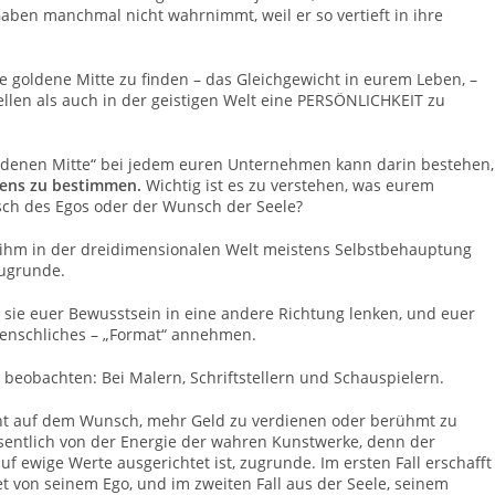
Gaben manchmal nicht wahrnimmt, weil er so vertieft in ihre
die goldene Mitte zu finden – das Gleichgewicht in eurem Leben, –
ellen als auch in der geistigen Welt eine PERSÖNLICHKEIT zu
oldenen Mitte“ bei jedem euren Unternehmen kann darin bestehen,
ens zu bestimmen.
Wichtig ist es zu verstehen, was eurem
sch des Egos oder der Wunsch der Seele?
t ihm in der dreidimensionalen Welt meistens Selbstbehauptung
zugrunde.
 sie euer Bewusstsein in eine andere Richtung lenken, und euer
menschliches –
„Format“
annehmen.
n beobachten: Bei Malern, Schriftstellern und Schauspielern.
uht auf dem Wunsch, mehr Geld zu verdienen oder berühmt zu
sentlich von der Energie der wahren Kunstwerke, denn der
uf ewige Werte ausgerichtet ist, zugrunde. Im ersten Fall erschafft
t von seinem Ego, und im zweiten Fall aus der Seele, seinem