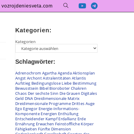
vozrojdeniesveta.com
Kategorien:
Kategorien
Schlagwörter:
Adrenochrom
Agartha
Agenda
Aktionsplan
Angst
Archont
Astralentitäten
Atlantis
Aufstieg
Bedingungslose Liebe
Bestimmung
Bewusstsein
Bibel
Bioroboter
Chakren
Chaos
Der sechste Sinn
Die Grauen
Digitales
Geld
DNA
Dreidimensionale Matrix
Dreidimensionale Programme
Drittes Auge
Ego
Egregor
Energie-Informations-
Komponente
Energien
Enthüllung
Entscheidender Kampf
Erdallianz
Erde
Ernährung
Erwachen
Feinstoffliche Körper
Fähigkeiten
Fünfte Dimension