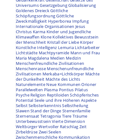
Gedankenkraft
Gesellschaft
Gesetze des
Universums
Gesetzgebung
Globalisierung
Goldenes Dreieck
Göttliche
Schöpfungsordnung
Göttliche
Zweckmäßigkeit
Hyperborea
Impfung
Internationale Organisationen
Jesus
Christus
Karma
Kinder und Jugendliche
Klimawaffen
Klone
Kollektives Bewusstsein
der Menschheit
Kristall der Liebe
Körper
Künstliche Intelligenz
Lemuria
Lichtarbeiter
Lichtstädte
Machtpyramide
Mann und Frau
Maria Magdalena
Medien
Medizin
Menschenfreundliche Zivilisationen
Menschenrasse
Menschenunfreundliche
Zivilisationen
Merkaba=Lichtkörper
Mächte
der Dunkelheit
Mächte des Lichts
Naturelemente
Neue Kommunen
Orioner
Parallelwelten
Plasma
Pontius Pilatus
Psyche
Religion
Reptiloiden
Schöpferisches
Potential
Seele und ihre Höheren Aspekte
Selbst
Selbsterkenntnis
Selbstheilung
Slawen
Stand der Dinge
Sternenfamilie
Sternensaat
Tetragonia
Tiere
Träume
Unterbewusstsein
Vierte Dimension
Weltbürger
Wertvoller Ratschlag
Zeit
Zirbeldrüse
Zwei Seelen
Zwischenmenschliche Kommunikation