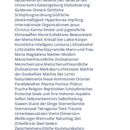
Gedankenkraft
Gesellschaft
Gesetze des
Universums
Gesetzgebung
Globalisierung
Goldenes Dreieck
Göttliche
Schöpfungsordnung
Göttliche
Zweckmäßigkeit
Hyperborea
Impfung
Internationale Organisationen
Jesus
Christus
Karma
Kinder und Jugendliche
Klimawaffen
Klone
Kollektives Bewusstsein
der Menschheit
Kristall der Liebe
Körper
Künstliche Intelligenz
Lemuria
Lichtarbeiter
Lichtstädte
Machtpyramide
Mann und Frau
Maria Magdalena
Medien
Medizin
Menschenfreundliche Zivilisationen
Menschenrasse
Menschenunfreundliche
Zivilisationen
Merkaba=Lichtkörper
Mächte
der Dunkelheit
Mächte des Lichts
Naturelemente
Neue Kommunen
Orioner
Parallelwelten
Plasma
Pontius Pilatus
Psyche
Religion
Reptiloiden
Schöpferisches
Potential
Seele und ihre Höheren Aspekte
Selbst
Selbsterkenntnis
Selbstheilung
Slawen
Stand der Dinge
Sternenfamilie
Sternensaat
Tetragonia
Tiere
Träume
Unterbewusstsein
Vierte Dimension
Weltbürger
Wertvoller Ratschlag
Zeit
Zirbeldrüse
Zwei Seelen
Zwischenmenschliche Kommunikation