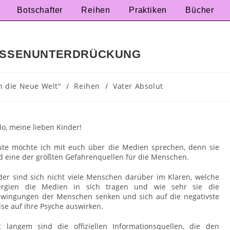
Botschafter
Reihen
Praktiken
Bücher
MASSENUNTERDRÜCKUNG
in die Neue Welt"
/
Reihen
/
Vater Absolut
lo, meine lieben Kinder!
te möchte ich mit euch über die Medien sprechen, denn sie
d eine der größten Gefahrenquellen für die Menschen.
der sind sich nicht viele Menschen darüber im Klaren, welche
ergien die Medien in sich tragen und wie sehr sie die
wingungen der Menschen senken und sich auf die negativste
se auf ihre Psyche auswirken.
t langem sind die offiziellen Informationsquellen, die den