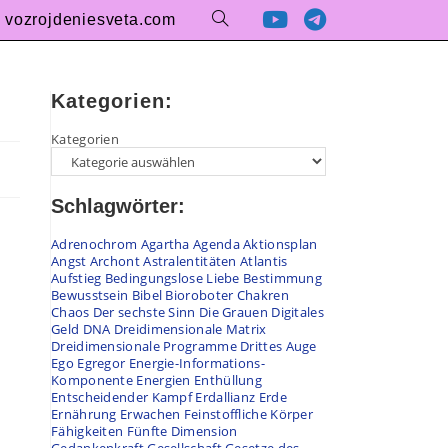
vozrojdeniesveta.com
Kategorien:
Kategorien
Schlagwörter:
Adrenochrom
Agartha
Agenda
Aktionsplan
Angst
Archont
Astralentitäten
Atlantis
Aufstieg
Bedingungslose Liebe
Bestimmung
Bewusstsein
Bibel
Bioroboter
Chakren
Chaos
Der sechste Sinn
Die Grauen
Digitales
Geld
DNA
Dreidimensionale Matrix
Dreidimensionale Programme
Drittes Auge
Ego
Egregor
Energie-Informations-
Komponente
Energien
Enthüllung
Entscheidender Kampf
Erdallianz
Erde
Ernährung
Erwachen
Feinstoffliche Körper
Fähigkeiten
Fünfte Dimension