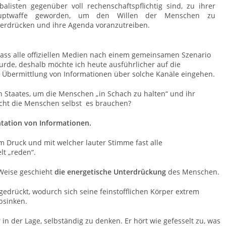
balisten gegenüber voll rechenschaftspflichtig sind, zu ihrer
uptwaffe geworden, um den Willen der Menschen zu
erdrücken und ihre Agenda voranzutreiben.
dass alle offiziellen Medien nach einem gemeinsamen Szenario
urde, deshalb möchte ich heute ausführlicher auf die
Übermittlung von Informationen über solche Kanäle eingehen.
 Staates, um die Menschen „in Schach zu halten“ und ihr
icht die Menschen selbst es brauchen?
ntation von Informationen.
m Druck und mit welcher lauter Stimme fast alle
lt „reden“.
e Weise geschieht
die energetische Unterdrückung
des Menschen.
edrückt, wodurch sich seine feinstofflichen Körper extrem
bsinken.
in der Lage, selbständig zu denken. Er hört wie gefesselt zu, was