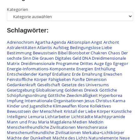
Kategorien
Schlagwörter:
Adrenochrom
Agartha
Agenda
Aktionsplan
Angst
Archont
Astralentitäten
Atlantis
Aufstieg
Bedingungslose Liebe
Bestimmung
Bewusstsein
Bibel
Bioroboter
Chakren
Chaos
Der
sechste Sinn
Die Grauen
Digitales Geld
DNA
Dreidimensionale
Matrix
Dreidimensionale Programme
Drittes Auge
Ego
Egregor
Energie-Informations-Komponente
Energien
Enthüllung
Entscheidender Kampf
Erdallianz
Erde
Ernährung
Erwachen
Feinstoffliche Körper
Fähigkeiten
Fünfte Dimension
Gedankenkraft
Gesellschaft
Gesetze des Universums
Gesetzgebung
Globalisierung
Goldenes Dreieck
Göttliche
Schöpfungsordnung
Göttliche Zweckmäßigkeit
Hyperborea
Impfung
Internationale Organisationen
Jesus Christus
Karma
Kinder und Jugendliche
Klimawaffen
Klone
Kollektives
Bewusstsein der Menschheit
Kristall der Liebe
Körper
Künstliche
Intelligenz
Lemuria
Lichtarbeiter
Lichtstädte
Machtpyramide
Mann und Frau
Maria Magdalena
Medien
Medizin
Menschenfreundliche Zivilisationen
Menschenrasse
Menschenunfreundliche Zivilisationen
Merkaba=Lichtkörper
Mächte der Dunkelheit
Mächte des Lichts
Naturelemente
Neue