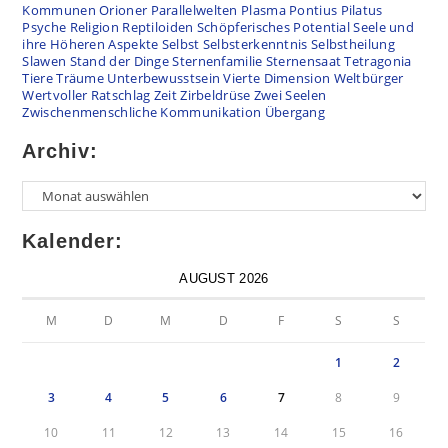
Kommunen
Orioner
Parallelwelten
Plasma
Pontius Pilatus
Psyche
Religion
Reptiloiden
Schöpferisches Potential
Seele und
ihre Höheren Aspekte
Selbst
Selbsterkenntnis
Selbstheilung
Slawen
Stand der Dinge
Sternenfamilie
Sternensaat
Tetragonia
Tiere
Träume
Unterbewusstsein
Vierte Dimension
Weltbürger
Wertvoller Ratschlag
Zeit
Zirbeldrüse
Zwei Seelen
Zwischenmenschliche Kommunikation
Übergang
Archiv:
Kalender:
AUGUST 2026
M
D
M
D
F
S
S
1
2
3
4
5
6
7
8
9
10
11
12
13
14
15
16