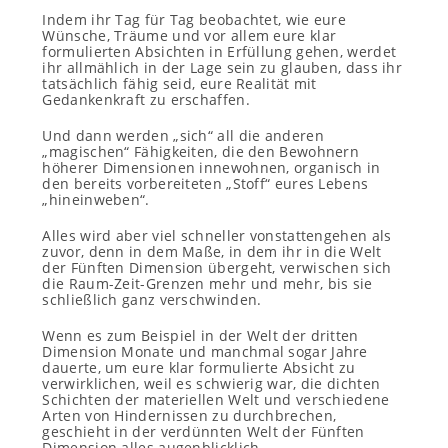
Indem ihr Tag für Tag beobachtet, wie eure
Wünsche, Träume und vor allem eure klar
formulierten Absichten in Erfüllung gehen, werdet
ihr allmählich in der Lage sein zu glauben, dass ihr
tatsächlich fähig seid, eure Realität mit
Gedankenkraft zu erschaffen.
Und dann werden „sich“ all die anderen
„magischen“ Fähigkeiten, die den Bewohnern
höherer Dimensionen innewohnen, organisch in
den bereits vorbereiteten „Stoff“ eures Lebens
„hineinweben“.
Alles wird aber viel schneller vonstattengehen als
zuvor, denn in dem Maße, in dem ihr in die Welt
der Fünften Dimension übergeht, verwischen sich
die Raum-Zeit-Grenzen mehr und mehr, bis sie
schließlich ganz verschwinden.
Wenn es zum Beispiel in der Welt der dritten
Dimension Monate und manchmal sogar Jahre
dauerte, um eure klar formulierte Absicht zu
verwirklichen, weil es schwierig war, die dichten
Schichten der materiellen Welt und verschiedene
Arten von Hindernissen zu durchbrechen,
geschieht in der verdünnten Welt der Fünften
Dimension alles augenblicklich.