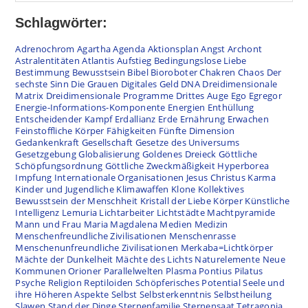
Schlagwörter:
Adrenochrom
Agartha
Agenda
Aktionsplan
Angst
Archont
Astralentitäten
Atlantis
Aufstieg
Bedingungslose Liebe
Bestimmung
Bewusstsein
Bibel
Bioroboter
Chakren
Chaos
Der
sechste Sinn
Die Grauen
Digitales Geld
DNA
Dreidimensionale
Matrix
Dreidimensionale Programme
Drittes Auge
Ego
Egregor
Energie-Informations-Komponente
Energien
Enthüllung
Entscheidender Kampf
Erdallianz
Erde
Ernährung
Erwachen
Feinstoffliche Körper
Fähigkeiten
Fünfte Dimension
Gedankenkraft
Gesellschaft
Gesetze des Universums
Gesetzgebung
Globalisierung
Goldenes Dreieck
Göttliche
Schöpfungsordnung
Göttliche Zweckmäßigkeit
Hyperborea
Impfung
Internationale Organisationen
Jesus Christus
Karma
Kinder und Jugendliche
Klimawaffen
Klone
Kollektives
Bewusstsein der Menschheit
Kristall der Liebe
Körper
Künstliche
Intelligenz
Lemuria
Lichtarbeiter
Lichtstädte
Machtpyramide
Mann und Frau
Maria Magdalena
Medien
Medizin
Menschenfreundliche Zivilisationen
Menschenrasse
Menschenunfreundliche Zivilisationen
Merkaba=Lichtkörper
Mächte der Dunkelheit
Mächte des Lichts
Naturelemente
Neue
Kommunen
Orioner
Parallelwelten
Plasma
Pontius Pilatus
Psyche
Religion
Reptiloiden
Schöpferisches Potential
Seele und
ihre Höheren Aspekte
Selbst
Selbsterkenntnis
Selbstheilung
Slawen
Stand der Dinge
Sternenfamilie
Sternensaat
Tetragonia