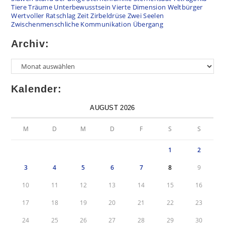
Tiere
Träume
Unterbewusstsein
Vierte Dimension
Weltbürger
Wertvoller Ratschlag
Zeit
Zirbeldrüse
Zwei Seelen
Zwischenmenschliche Kommunikation
Übergang
Archiv:
Kalender:
AUGUST 2026
M
D
M
D
F
S
S
1
2
3
4
5
6
7
8
9
10
11
12
13
14
15
16
17
18
19
20
21
22
23
24
25
26
27
28
29
30