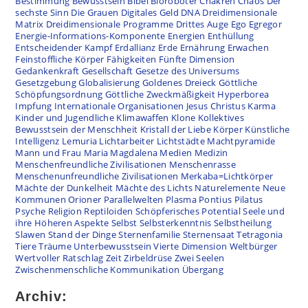
Bestimmung
Bewusstsein
Bibel
Bioroboter
Chakren
Chaos
Der
sechste Sinn
Die Grauen
Digitales Geld
DNA
Dreidimensionale
Matrix
Dreidimensionale Programme
Drittes Auge
Ego
Egregor
Energie-Informations-Komponente
Energien
Enthüllung
Entscheidender Kampf
Erdallianz
Erde
Ernährung
Erwachen
Feinstoffliche Körper
Fähigkeiten
Fünfte Dimension
Gedankenkraft
Gesellschaft
Gesetze des Universums
Gesetzgebung
Globalisierung
Goldenes Dreieck
Göttliche
Schöpfungsordnung
Göttliche Zweckmäßigkeit
Hyperborea
Impfung
Internationale Organisationen
Jesus Christus
Karma
Kinder und Jugendliche
Klimawaffen
Klone
Kollektives
Bewusstsein der Menschheit
Kristall der Liebe
Körper
Künstliche
Intelligenz
Lemuria
Lichtarbeiter
Lichtstädte
Machtpyramide
Mann und Frau
Maria Magdalena
Medien
Medizin
Menschenfreundliche Zivilisationen
Menschenrasse
Menschenunfreundliche Zivilisationen
Merkaba=Lichtkörper
Mächte der Dunkelheit
Mächte des Lichts
Naturelemente
Neue
Kommunen
Orioner
Parallelwelten
Plasma
Pontius Pilatus
Psyche
Religion
Reptiloiden
Schöpferisches Potential
Seele und
ihre Höheren Aspekte
Selbst
Selbsterkenntnis
Selbstheilung
Slawen
Stand der Dinge
Sternenfamilie
Sternensaat
Tetragonia
Tiere
Träume
Unterbewusstsein
Vierte Dimension
Weltbürger
Wertvoller Ratschlag
Zeit
Zirbeldrüse
Zwei Seelen
Zwischenmenschliche Kommunikation
Übergang
Archiv: