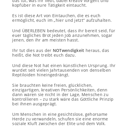
das tut, was ihr liebt, dabei kreativ vorgeht und
kopfüber in eure Tätigkeit eintaucht.
Es ist diese Art von Eintauchen, die es euch
ermöglicht, euch im „hier und jetzt“ aufzuhalten.
Und ÜBERLEBEN bedeutet, dass ihr bereit seid, für
euer tägliches Brot jeden Job anzunehmen, sogar
jenen, den ihr am meisten hasst.
Ihr tut dies aus der
NOTwendigkeit
heraus, das
heißt, die Not treibt euch dazu.
Und diese Not hat einen künstlichen Ursprung. Ihr
wurdet seit vielen Jahrtausenden von denselben
Reptiloiden hineingedrängt.
Sie brauchten keine freien, glücklichen,
einzigartigen, kreativen Persönlichkeiten, denn
dann wären sie nicht in der Lage, Menschen zu
kontrollieren – zu stark wäre das Göttliche Prinzip
bei ihnen ausgeprägt.
Um Menschen in eine gesichtslose, gehorsame
Herde zu verwandeln, schufen sie eine enorme
soziale Kluft zwischen der Elite und dem Volk.