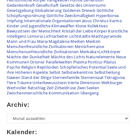
Feinstoffliche Körper
Fähigkeiten
Fünfte Dimension
Gedankenkraft
Gesellschaft
Gesetze des Universums
Gesetzgebung
Globalisierung
Goldenes Dreieck
Göttliche
Schöpfungsordnung
Göttliche Zweckmäßigkeit
Hyperborea
Impfung
Internationale Organisationen
Jesus Christus
Karma
Kinder und Jugendliche
Klimawaffen
Klone
Kollektives
Bewusstsein der Menschheit
Kristall der Liebe
Körper
Künstliche
Intelligenz
Lemuria
Lichtarbeiter
Lichtstädte
Machtpyramide
Mann und Frau
Maria Magdalena
Medien
Medizin
Menschenfreundliche Zivilisationen
Menschenrasse
Menschenunfreundliche Zivilisationen
Merkaba=Lichtkörper
Mächte der Dunkelheit
Mächte des Lichts
Naturelemente
Neue
Kommunen
Orioner
Parallelwelten
Plasma
Pontius Pilatus
Psyche
Religion
Reptiloiden
Schöpferisches Potential
Seele und
ihre Höheren Aspekte
Selbst
Selbsterkenntnis
Selbstheilung
Slawen
Stand der Dinge
Sternenfamilie
Sternensaat
Tetragonia
Tiere
Träume
Unterbewusstsein
Vierte Dimension
Weltbürger
Wertvoller Ratschlag
Zeit
Zirbeldrüse
Zwei Seelen
Zwischenmenschliche Kommunikation
Übergang
Archiv:
Kalender: