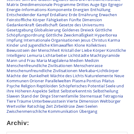
Matrix
Dreidimensionale Programme
Drittes Auge
Ego
Egregor
Energie-Informations-Komponente
Energien
Enthüllung
Entscheidender Kampf
Erdallianz
Erde
Ernährung
Erwachen
Feinstoffliche Körper
Fähigkeiten
Fünfte Dimension
Gedankenkraft
Gesellschaft
Gesetze des Universums
Gesetzgebung
Globalisierung
Goldenes Dreieck
Göttliche
Schöpfungsordnung
Göttliche Zweckmäßigkeit
Hyperborea
Impfung
Internationale Organisationen
Jesus Christus
Karma
Kinder und Jugendliche
Klimawaffen
Klone
Kollektives
Bewusstsein der Menschheit
Kristall der Liebe
Körper
Künstliche
Intelligenz
Lemuria
Lichtarbeiter
Lichtstädte
Machtpyramide
Mann und Frau
Maria Magdalena
Medien
Medizin
Menschenfreundliche Zivilisationen
Menschenrasse
Menschenunfreundliche Zivilisationen
Merkaba=Lichtkörper
Mächte der Dunkelheit
Mächte des Lichts
Naturelemente
Neue
Kommunen
Orioner
Parallelwelten
Plasma
Pontius Pilatus
Psyche
Religion
Reptiloiden
Schöpferisches Potential
Seele und
ihre Höheren Aspekte
Selbst
Selbsterkenntnis
Selbstheilung
Slawen
Stand der Dinge
Sternenfamilie
Sternensaat
Tetragonia
Tiere
Träume
Unterbewusstsein
Vierte Dimension
Weltbürger
Wertvoller Ratschlag
Zeit
Zirbeldrüse
Zwei Seelen
Zwischenmenschliche Kommunikation
Übergang
Archiv: