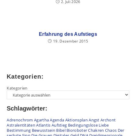
2. Juli 2026
Erfahrung des Aufstiegs
19. Dezember 2015
Kategorien:
Kategorien
Schlagwörter:
Adrenochrom
Agartha
Agenda
Aktionsplan
Angst
Archont
Astralentitäten
Atlantis
Aufstieg
Bedingungslose Liebe
Bestimmung
Bewusstsein
Bibel
Bioroboter
Chakren
Chaos
Der
sechste Sinn
Die Grauen
Digitales Geld
DNA
Dreidimensionale