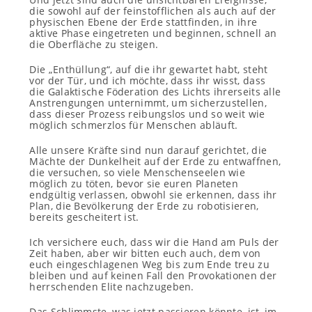
die sowohl auf der feinstofflichen als auch auf der
physischen Ebene der Erde stattfinden, in ihre
aktive Phase eingetreten und beginnen, schnell an
die Oberfläche zu steigen.
Die „Enthüllung“, auf die ihr gewartet habt, steht
vor der Tür, und ich möchte, dass ihr wisst, dass
die Galaktische Föderation des Lichts ihrerseits alle
Anstrengungen unternimmt, um sicherzustellen,
dass dieser Prozess reibungslos und so weit wie
möglich schmerzlos für Menschen abläuft.
Alle unsere Kräfte sind nun darauf gerichtet, die
Mächte der Dunkelheit auf der Erde zu entwaffnen,
die versuchen, so viele Menschenseelen wie
möglich zu töten, bevor sie euren Planeten
endgültig verlassen, obwohl sie erkennen, dass ihr
Plan, die Bevölkerung der Erde zu robotisieren,
bereits gescheitert ist.
Ich versichere euch, dass wir die Hand am Puls der
Zeit haben, aber wir bitten euch auch, dem von
euch eingeschlagenen Weg bis zum Ende treu zu
bleiben und auf keinen Fall den Provokationen der
herrschenden Elite nachzugeben.
Das Schlimmste, was jetzt passieren könnte, ist, im