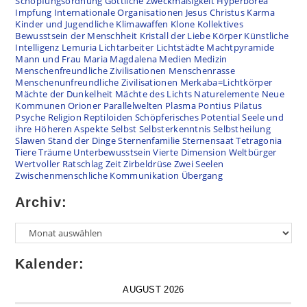
Schöpfungsordnung
Göttliche Zweckmäßigkeit
Hyperborea
Impfung
Internationale Organisationen
Jesus Christus
Karma
Kinder und Jugendliche
Klimawaffen
Klone
Kollektives
Bewusstsein der Menschheit
Kristall der Liebe
Körper
Künstliche
Intelligenz
Lemuria
Lichtarbeiter
Lichtstädte
Machtpyramide
Mann und Frau
Maria Magdalena
Medien
Medizin
Menschenfreundliche Zivilisationen
Menschenrasse
Menschenunfreundliche Zivilisationen
Merkaba=Lichtkörper
Mächte der Dunkelheit
Mächte des Lichts
Naturelemente
Neue
Kommunen
Orioner
Parallelwelten
Plasma
Pontius Pilatus
Psyche
Religion
Reptiloiden
Schöpferisches Potential
Seele und
ihre Höheren Aspekte
Selbst
Selbsterkenntnis
Selbstheilung
Slawen
Stand der Dinge
Sternenfamilie
Sternensaat
Tetragonia
Tiere
Träume
Unterbewusstsein
Vierte Dimension
Weltbürger
Wertvoller Ratschlag
Zeit
Zirbeldrüse
Zwei Seelen
Zwischenmenschliche Kommunikation
Übergang
Archiv:
Kalender:
AUGUST 2026