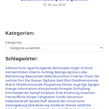
30. Juni 2022
Kategorien:
Kategorien
Schlagwörter:
Adrenochrom
Agartha
Agenda
Aktionsplan
Angst
Archont
Astralentitäten
Atlantis
Aufstieg
Bedingungslose Liebe
Bestimmung
Bewusstsein
Bibel
Bioroboter
Chakren
Chaos
Der
sechste Sinn
Die Grauen
Digitales Geld
DNA
Dreidimensionale
Matrix
Dreidimensionale Programme
Drittes Auge
Ego
Egregor
Energie-Informations-Komponente
Energien
Enthüllung
Entscheidender Kampf
Erdallianz
Erde
Ernährung
Erwachen
Feinstoffliche Körper
Fähigkeiten
Fünfte Dimension
Gedankenkraft
Gesellschaft
Gesetze des Universums
Gesetzgebung
Globalisierung
Goldenes Dreieck
Göttliche