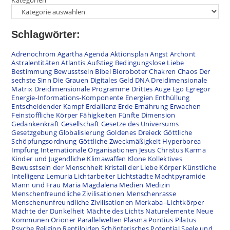
Kategorien
Schlagwörter:
Adrenochrom
Agartha
Agenda
Aktionsplan
Angst
Archont
Astralentitäten
Atlantis
Aufstieg
Bedingungslose Liebe
Bestimmung
Bewusstsein
Bibel
Bioroboter
Chakren
Chaos
Der
sechste Sinn
Die Grauen
Digitales Geld
DNA
Dreidimensionale
Matrix
Dreidimensionale Programme
Drittes Auge
Ego
Egregor
Energie-Informations-Komponente
Energien
Enthüllung
Entscheidender Kampf
Erdallianz
Erde
Ernährung
Erwachen
Feinstoffliche Körper
Fähigkeiten
Fünfte Dimension
Gedankenkraft
Gesellschaft
Gesetze des Universums
Gesetzgebung
Globalisierung
Goldenes Dreieck
Göttliche
Schöpfungsordnung
Göttliche Zweckmäßigkeit
Hyperborea
Impfung
Internationale Organisationen
Jesus Christus
Karma
Kinder und Jugendliche
Klimawaffen
Klone
Kollektives
Bewusstsein der Menschheit
Kristall der Liebe
Körper
Künstliche
Intelligenz
Lemuria
Lichtarbeiter
Lichtstädte
Machtpyramide
Mann und Frau
Maria Magdalena
Medien
Medizin
Menschenfreundliche Zivilisationen
Menschenrasse
Menschenunfreundliche Zivilisationen
Merkaba=Lichtkörper
Mächte der Dunkelheit
Mächte des Lichts
Naturelemente
Neue
Kommunen
Orioner
Parallelwelten
Plasma
Pontius Pilatus
Psyche
Religion
Reptiloiden
Schöpferisches Potential
Seele und