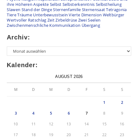
ihre Höheren Aspekte
Selbst
Selbsterkenntnis
Selbstheilung
Slawen
Stand der Dinge
Sternenfamilie
Sternensaat
Tetragonia
Tiere
Träume
Unterbewusstsein
Vierte Dimension
Weltbürger
Wertvoller Ratschlag
Zeit
Zirbeldrüse
Zwei Seelen
Zwischenmenschliche Kommunikation
Übergang
Archiv:
Kalender:
AUGUST 2026
M
D
M
D
F
S
S
1
2
3
4
5
6
7
8
9
10
11
12
13
14
15
16
17
18
19
20
21
22
23