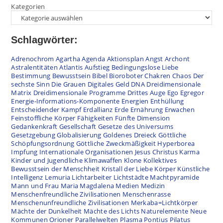
Kategorien
Schlagwörter:
Adrenochrom
Agartha
Agenda
Aktionsplan
Angst
Archont
Astralentitäten
Atlantis
Aufstieg
Bedingungslose Liebe
Bestimmung
Bewusstsein
Bibel
Bioroboter
Chakren
Chaos
Der
sechste Sinn
Die Grauen
Digitales Geld
DNA
Dreidimensionale
Matrix
Dreidimensionale Programme
Drittes Auge
Ego
Egregor
Energie-Informations-Komponente
Energien
Enthüllung
Entscheidender Kampf
Erdallianz
Erde
Ernährung
Erwachen
Feinstoffliche Körper
Fähigkeiten
Fünfte Dimension
Gedankenkraft
Gesellschaft
Gesetze des Universums
Gesetzgebung
Globalisierung
Goldenes Dreieck
Göttliche
Schöpfungsordnung
Göttliche Zweckmäßigkeit
Hyperborea
Impfung
Internationale Organisationen
Jesus Christus
Karma
Kinder und Jugendliche
Klimawaffen
Klone
Kollektives
Bewusstsein der Menschheit
Kristall der Liebe
Körper
Künstliche
Intelligenz
Lemuria
Lichtarbeiter
Lichtstädte
Machtpyramide
Mann und Frau
Maria Magdalena
Medien
Medizin
Menschenfreundliche Zivilisationen
Menschenrasse
Menschenunfreundliche Zivilisationen
Merkaba=Lichtkörper
Mächte der Dunkelheit
Mächte des Lichts
Naturelemente
Neue
Kommunen
Orioner
Parallelwelten
Plasma
Pontius Pilatus