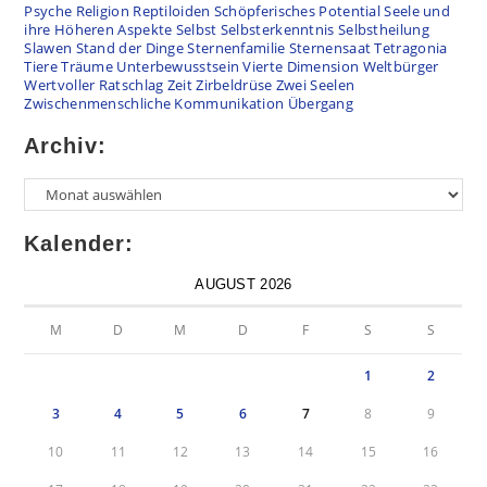
Psyche
Religion
Reptiloiden
Schöpferisches Potential
Seele und
ihre Höheren Aspekte
Selbst
Selbsterkenntnis
Selbstheilung
Slawen
Stand der Dinge
Sternenfamilie
Sternensaat
Tetragonia
Tiere
Träume
Unterbewusstsein
Vierte Dimension
Weltbürger
Wertvoller Ratschlag
Zeit
Zirbeldrüse
Zwei Seelen
Zwischenmenschliche Kommunikation
Übergang
Archiv:
Kalender:
AUGUST 2026
M
D
M
D
F
S
S
1
2
3
4
5
6
7
8
9
10
11
12
13
14
15
16