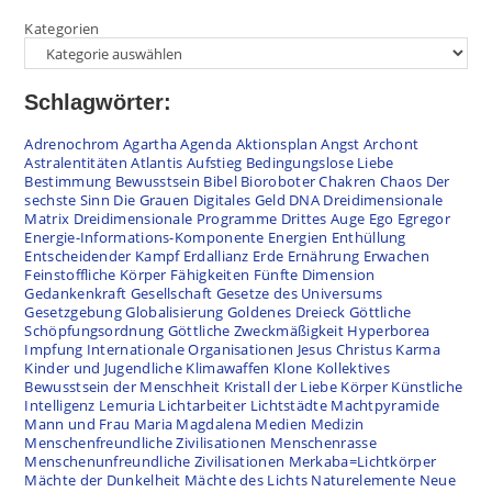
Kategorien
Schlagwörter:
Adrenochrom
Agartha
Agenda
Aktionsplan
Angst
Archont
Astralentitäten
Atlantis
Aufstieg
Bedingungslose Liebe
Bestimmung
Bewusstsein
Bibel
Bioroboter
Chakren
Chaos
Der
sechste Sinn
Die Grauen
Digitales Geld
DNA
Dreidimensionale
Matrix
Dreidimensionale Programme
Drittes Auge
Ego
Egregor
Energie-Informations-Komponente
Energien
Enthüllung
Entscheidender Kampf
Erdallianz
Erde
Ernährung
Erwachen
Feinstoffliche Körper
Fähigkeiten
Fünfte Dimension
Gedankenkraft
Gesellschaft
Gesetze des Universums
Gesetzgebung
Globalisierung
Goldenes Dreieck
Göttliche
Schöpfungsordnung
Göttliche Zweckmäßigkeit
Hyperborea
Impfung
Internationale Organisationen
Jesus Christus
Karma
Kinder und Jugendliche
Klimawaffen
Klone
Kollektives
Bewusstsein der Menschheit
Kristall der Liebe
Körper
Künstliche
Intelligenz
Lemuria
Lichtarbeiter
Lichtstädte
Machtpyramide
Mann und Frau
Maria Magdalena
Medien
Medizin
Menschenfreundliche Zivilisationen
Menschenrasse
Menschenunfreundliche Zivilisationen
Merkaba=Lichtkörper
Mächte der Dunkelheit
Mächte des Lichts
Naturelemente
Neue