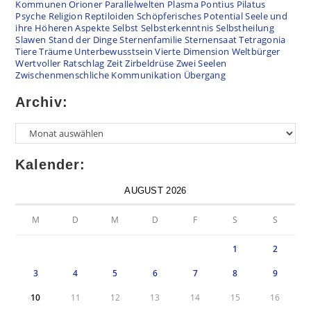
Kommunen
Orioner
Parallelwelten
Plasma
Pontius Pilatus
Psyche
Religion
Reptiloiden
Schöpferisches Potential
Seele und
ihre Höheren Aspekte
Selbst
Selbsterkenntnis
Selbstheilung
Slawen
Stand der Dinge
Sternenfamilie
Sternensaat
Tetragonia
Tiere
Träume
Unterbewusstsein
Vierte Dimension
Weltbürger
Wertvoller Ratschlag
Zeit
Zirbeldrüse
Zwei Seelen
Zwischenmenschliche Kommunikation
Übergang
Archiv:
Kalender:
AUGUST 2026
M
D
M
D
F
S
S
1
2
3
4
5
6
7
8
9
10
11
12
13
14
15
16