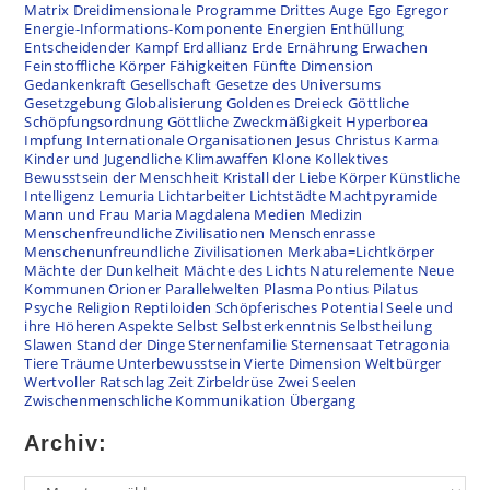
Matrix
Dreidimensionale Programme
Drittes Auge
Ego
Egregor
Energie-Informations-Komponente
Energien
Enthüllung
Entscheidender Kampf
Erdallianz
Erde
Ernährung
Erwachen
Feinstoffliche Körper
Fähigkeiten
Fünfte Dimension
Gedankenkraft
Gesellschaft
Gesetze des Universums
Gesetzgebung
Globalisierung
Goldenes Dreieck
Göttliche
Schöpfungsordnung
Göttliche Zweckmäßigkeit
Hyperborea
Impfung
Internationale Organisationen
Jesus Christus
Karma
Kinder und Jugendliche
Klimawaffen
Klone
Kollektives
Bewusstsein der Menschheit
Kristall der Liebe
Körper
Künstliche
Intelligenz
Lemuria
Lichtarbeiter
Lichtstädte
Machtpyramide
Mann und Frau
Maria Magdalena
Medien
Medizin
Menschenfreundliche Zivilisationen
Menschenrasse
Menschenunfreundliche Zivilisationen
Merkaba=Lichtkörper
Mächte der Dunkelheit
Mächte des Lichts
Naturelemente
Neue
Kommunen
Orioner
Parallelwelten
Plasma
Pontius Pilatus
Psyche
Religion
Reptiloiden
Schöpferisches Potential
Seele und
ihre Höheren Aspekte
Selbst
Selbsterkenntnis
Selbstheilung
Slawen
Stand der Dinge
Sternenfamilie
Sternensaat
Tetragonia
Tiere
Träume
Unterbewusstsein
Vierte Dimension
Weltbürger
Wertvoller Ratschlag
Zeit
Zirbeldrüse
Zwei Seelen
Zwischenmenschliche Kommunikation
Übergang
Archiv: