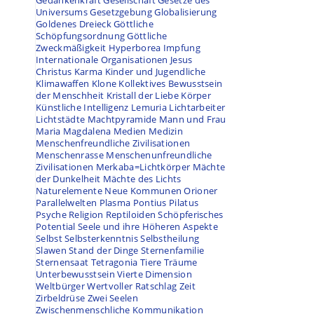
Gedankenkraft
Gesellschaft
Gesetze des
Universums
Gesetzgebung
Globalisierung
Goldenes Dreieck
Göttliche
Schöpfungsordnung
Göttliche
Zweckmäßigkeit
Hyperborea
Impfung
Internationale Organisationen
Jesus
Christus
Karma
Kinder und Jugendliche
Klimawaffen
Klone
Kollektives Bewusstsein
der Menschheit
Kristall der Liebe
Körper
Künstliche Intelligenz
Lemuria
Lichtarbeiter
Lichtstädte
Machtpyramide
Mann und Frau
Maria Magdalena
Medien
Medizin
Menschenfreundliche Zivilisationen
Menschenrasse
Menschenunfreundliche
Zivilisationen
Merkaba=Lichtkörper
Mächte
der Dunkelheit
Mächte des Lichts
Naturelemente
Neue Kommunen
Orioner
Parallelwelten
Plasma
Pontius Pilatus
Psyche
Religion
Reptiloiden
Schöpferisches
Potential
Seele und ihre Höheren Aspekte
Selbst
Selbsterkenntnis
Selbstheilung
Slawen
Stand der Dinge
Sternenfamilie
Sternensaat
Tetragonia
Tiere
Träume
Unterbewusstsein
Vierte Dimension
Weltbürger
Wertvoller Ratschlag
Zeit
Zirbeldrüse
Zwei Seelen
Zwischenmenschliche Kommunikation