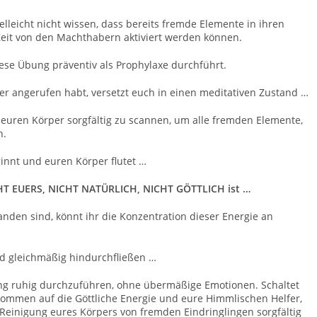
elleicht nicht wissen, dass bereits fremde Elemente in ihren
 Zeit von den Machthabern aktiviert werden können.
iese Übung präventiv als Prophylaxe durchführt.
er angerufen habt, versetzt euch in einen meditativen Zustand …
, euren Körper sorgfältig zu scannen, um alle fremden Elemente,
n.
innt und euren Körper flutet …
ICHT EUERS, NICHT NATÜRLICH, NICHT GÖTTLICH ist …
den sind, könnt ihr die Konzentration dieser Energie an
nd gleichmäßig hindurchfließen …
ung ruhig durchzuführen, ohne übermäßige Emotionen. Schaltet
lkommen auf die Göttliche Energie und eure Himmlischen Helfer,
 Reinigung eures Körpers von fremden Eindringlingen sorgfältig