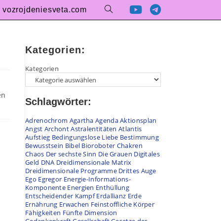
vozrojdeniesveta.com
Kategorien:
Kategorien
en
Schlagwörter:
Adrenochrom
Agartha
Agenda
Aktionsplan
Angst
Archont
Astralentitäten
Atlantis
Aufstieg
Bedingungslose Liebe
Bestimmung
Bewusstsein
Bibel
Bioroboter
Chakren
Chaos
Der sechste Sinn
Die Grauen
Digitales
Geld
DNA
Dreidimensionale Matrix
Dreidimensionale Programme
Drittes Auge
Ego
Egregor
Energie-Informations-
Komponente
Energien
Enthüllung
Entscheidender Kampf
Erdallianz
Erde
Ernährung
Erwachen
Feinstoffliche Körper
Fähigkeiten
Fünfte Dimension