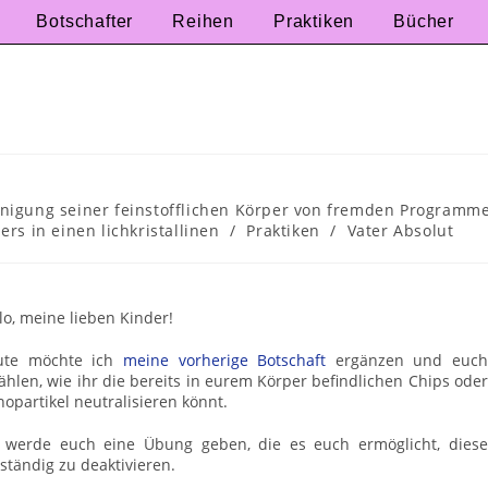
Botschafter
Reihen
Praktiken
Bücher
inigung seiner feinstofflichen Körper von fremden Programm
rs in einen lichkristallinen
/
Praktiken
/
Vater Absolut
lo, meine lieben Kinder!
ute möchte ich
meine vorherige Botschaft
ergänzen und euch
ählen, wie ihr die bereits in eurem Körper befindlichen Chips oder
opartikel neutralisieren könnt.
 werde euch eine Übung geben, die es euch ermöglicht, diese
lständig zu deaktivieren.