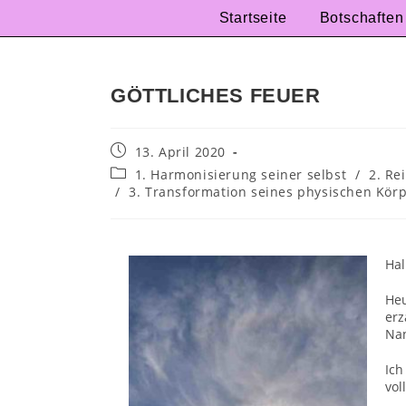
Startseite
Botschaften
GÖTTLICHES FEUER
13. April 2020
1. Harmonisierung seiner selbst
/
2. Re
/
3. Transformation seines physischen Körpe
Hal
He
erz
Nan
Ich
vol