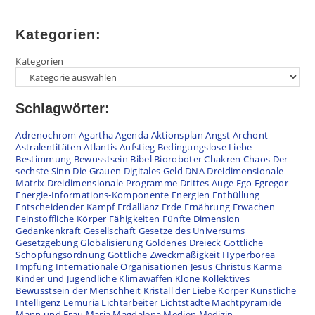
Kategorien:
Kategorien
Schlagwörter:
Adrenochrom
Agartha
Agenda
Aktionsplan
Angst
Archont
Astralentitäten
Atlantis
Aufstieg
Bedingungslose Liebe
Bestimmung
Bewusstsein
Bibel
Bioroboter
Chakren
Chaos
Der
sechste Sinn
Die Grauen
Digitales Geld
DNA
Dreidimensionale
Matrix
Dreidimensionale Programme
Drittes Auge
Ego
Egregor
Energie-Informations-Komponente
Energien
Enthüllung
Entscheidender Kampf
Erdallianz
Erde
Ernährung
Erwachen
Feinstoffliche Körper
Fähigkeiten
Fünfte Dimension
Gedankenkraft
Gesellschaft
Gesetze des Universums
Gesetzgebung
Globalisierung
Goldenes Dreieck
Göttliche
Schöpfungsordnung
Göttliche Zweckmäßigkeit
Hyperborea
Impfung
Internationale Organisationen
Jesus Christus
Karma
Kinder und Jugendliche
Klimawaffen
Klone
Kollektives
Bewusstsein der Menschheit
Kristall der Liebe
Körper
Künstliche
Intelligenz
Lemuria
Lichtarbeiter
Lichtstädte
Machtpyramide
Mann und Frau
Maria Magdalena
Medien
Medizin