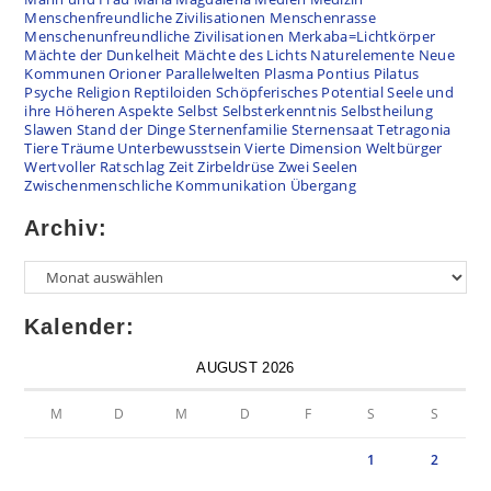
Menschenfreundliche Zivilisationen
Menschenrasse
Menschenunfreundliche Zivilisationen
Merkaba=Lichtkörper
Mächte der Dunkelheit
Mächte des Lichts
Naturelemente
Neue
Kommunen
Orioner
Parallelwelten
Plasma
Pontius Pilatus
Psyche
Religion
Reptiloiden
Schöpferisches Potential
Seele und
ihre Höheren Aspekte
Selbst
Selbsterkenntnis
Selbstheilung
Slawen
Stand der Dinge
Sternenfamilie
Sternensaat
Tetragonia
Tiere
Träume
Unterbewusstsein
Vierte Dimension
Weltbürger
Wertvoller Ratschlag
Zeit
Zirbeldrüse
Zwei Seelen
Zwischenmenschliche Kommunikation
Übergang
Archiv:
Kalender:
AUGUST 2026
M
D
M
D
F
S
S
1
2