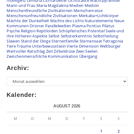
Intelligenz
Lemuria
Lichtarbeiter
Lichtstädte
Machtpyramide
Mann und Frau
Maria Magdalena
Medien
Medizin
Menschenfreundliche Zivilisationen
Menschenrasse
Menschenunfreundliche Zivilisationen
Merkaba=Lichtkörper
Mächte der Dunkelheit
Mächte des Lichts
Naturelemente
Neue
Kommunen
Orioner
Parallelwelten
Plasma
Pontius Pilatus
Psyche
Religion
Reptiloiden
Schöpferisches Potential
Seele und
ihre Höheren Aspekte
Selbst
Selbsterkenntnis
Selbstheilung
Slawen
Stand der Dinge
Sternenfamilie
Sternensaat
Tetragonia
Tiere
Träume
Unterbewusstsein
Vierte Dimension
Weltbürger
Wertvoller Ratschlag
Zeit
Zirbeldrüse
Zwei Seelen
Zwischenmenschliche Kommunikation
Übergang
Archiv:
Kalender:
AUGUST 2026
M
D
M
D
F
S
S
1
2