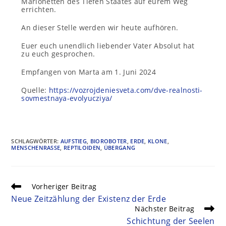
Marionetten des Tiefen Staates auf eurem Weg
errichten.
An dieser Stelle werden wir heute aufhören.
Euer euch unendlich liebender Vater Absolut hat
zu euch gesprochen.
Empfangen von Marta am 1. Juni 2024
Quelle:
https://vozrojdeniesveta.com/dve-realnosti-
sovmestnaya-evolyucziya/
SCHLAGWÖRTER
:
AUFSTIEG
,
BIOROBOTER
,
ERDE
,
KLONE
,
MENSCHENRASSE
,
REPTILOIDEN
,
ÜBERGANG
Vorheriger Beitrag
Neue Zeitzählung der Existenz der Erde
Nächster Beitrag
Schichtung der Seelen