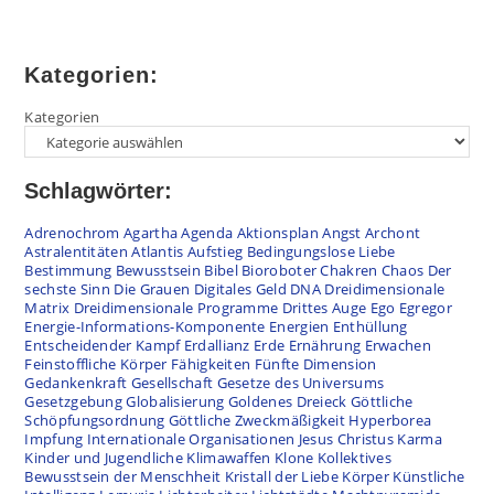
Kategorien:
Kategorien
Schlagwörter:
Adrenochrom
Agartha
Agenda
Aktionsplan
Angst
Archont
Astralentitäten
Atlantis
Aufstieg
Bedingungslose Liebe
Bestimmung
Bewusstsein
Bibel
Bioroboter
Chakren
Chaos
Der
sechste Sinn
Die Grauen
Digitales Geld
DNA
Dreidimensionale
Matrix
Dreidimensionale Programme
Drittes Auge
Ego
Egregor
Energie-Informations-Komponente
Energien
Enthüllung
Entscheidender Kampf
Erdallianz
Erde
Ernährung
Erwachen
Feinstoffliche Körper
Fähigkeiten
Fünfte Dimension
Gedankenkraft
Gesellschaft
Gesetze des Universums
Gesetzgebung
Globalisierung
Goldenes Dreieck
Göttliche
Schöpfungsordnung
Göttliche Zweckmäßigkeit
Hyperborea
Impfung
Internationale Organisationen
Jesus Christus
Karma
Kinder und Jugendliche
Klimawaffen
Klone
Kollektives
Bewusstsein der Menschheit
Kristall der Liebe
Körper
Künstliche