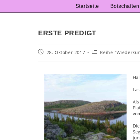
Startseite
Botschaften
ERSTE PREDIGT
28. Oktober 2017
Reihe "Wiederkunf
Hal
Las
Al
Pla
vom
Di
Se
ju