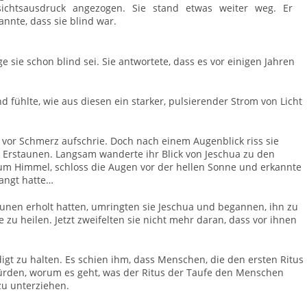
sichtsausdruck angezogen. Sie stand etwas weiter weg. Er
annte, dass sie blind war.
nge sie schon blind sei. Sie antwortete, dass es vor einigen Jahren
 fühlte, wie aus diesen ein starker, pulsierender Strom von Licht
 vor Schmerz aufschrie. Doch nach einem Augenblick riss sie
or Erstaunen. Langsam wanderte ihr Blick von Jeschua zu den
m Himmel, schloss die Augen vor der hellen Sonne und erkannte
langt hatte…
nen erholt hatten, umringten sie Jeschua und begannen, ihn zu
 zu heilen. Jetzt zweifelten sie nicht mehr daran, dass vor ihnen
igt zu halten. Es schien ihm, dass Menschen, die den ersten Ritus
 würden, worum es geht, was der Ritus der Taufe den Menschen
zu unterziehen.