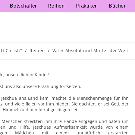
Botschafter
Reihen
Praktiken
Bücher
t Christi"
/
Reihen
/
Vater Absolut und Mutter der Welt
lo, unsere lieben Kinder!
st uns also unsere Erzählung fortsetzen.
s Jeschua ans Land kam, machte die Menschenmenge für ihn
tz, und viele fielen vor ihm nieder. Sie dachten, er sei Gott, der
 Himmel zu ihnen herabgestiegen sei.
e Menschen streckten ihm ihre Hände entgegen und baten um
gen und Hilfe. Jeschuas Aufmerksamkeit wurde von einem
ngen Mädchen mit einem unnatürlich erstarrten