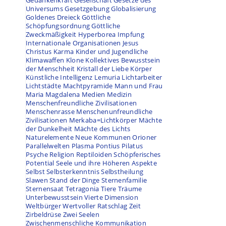
Gedankenkraft
Gesellschaft
Gesetze des
Universums
Gesetzgebung
Globalisierung
Goldenes Dreieck
Göttliche
Schöpfungsordnung
Göttliche
Zweckmäßigkeit
Hyperborea
Impfung
Internationale Organisationen
Jesus
Christus
Karma
Kinder und Jugendliche
Klimawaffen
Klone
Kollektives Bewusstsein
der Menschheit
Kristall der Liebe
Körper
Künstliche Intelligenz
Lemuria
Lichtarbeiter
Lichtstädte
Machtpyramide
Mann und Frau
Maria Magdalena
Medien
Medizin
Menschenfreundliche Zivilisationen
Menschenrasse
Menschenunfreundliche
Zivilisationen
Merkaba=Lichtkörper
Mächte
der Dunkelheit
Mächte des Lichts
Naturelemente
Neue Kommunen
Orioner
Parallelwelten
Plasma
Pontius Pilatus
Psyche
Religion
Reptiloiden
Schöpferisches
Potential
Seele und ihre Höheren Aspekte
Selbst
Selbsterkenntnis
Selbstheilung
Slawen
Stand der Dinge
Sternenfamilie
Sternensaat
Tetragonia
Tiere
Träume
Unterbewusstsein
Vierte Dimension
Weltbürger
Wertvoller Ratschlag
Zeit
Zirbeldrüse
Zwei Seelen
Zwischenmenschliche Kommunikation