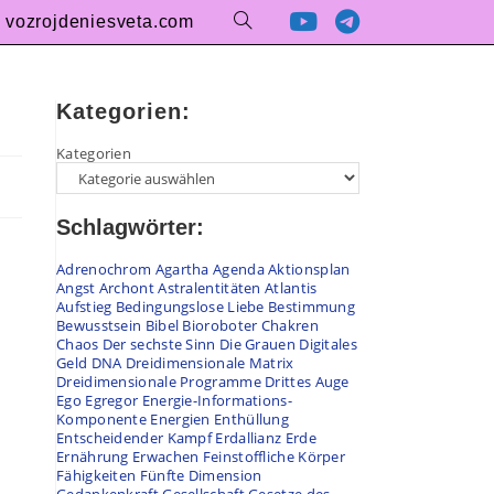
vozrojdeniesveta.com
Kategorien:
Kategorien
Schlagwörter:
Adrenochrom
Agartha
Agenda
Aktionsplan
Angst
Archont
Astralentitäten
Atlantis
Aufstieg
Bedingungslose Liebe
Bestimmung
Bewusstsein
Bibel
Bioroboter
Chakren
Chaos
Der sechste Sinn
Die Grauen
Digitales
Geld
DNA
Dreidimensionale Matrix
Dreidimensionale Programme
Drittes Auge
Ego
Egregor
Energie-Informations-
Komponente
Energien
Enthüllung
Entscheidender Kampf
Erdallianz
Erde
Ernährung
Erwachen
Feinstoffliche Körper
Fähigkeiten
Fünfte Dimension