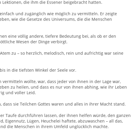
n Lektionen, die ihm die Essener beigebracht hatten.
infach und zugänglich wie möglich zu vermitteln. Er zeigte
eben, wie die Gesetze des Universums, die die Menschen
en eine völlig andere, tiefere Bedeutung bei, als ob er den
öttliche Wesen der Dinge verbirgt.
em zu – so herzlich, melodisch, rein und aufrichtig war seine
s in die tiefsten Winkel der Seele vor.
vermitteln wollte, war, dass jeder von ihnen in der Lage war,
eben zu heilen, und dass es nur von ihnen abhing, wie ihr Leben
ig und voller Leid.
n, dass sie Teilchen Gottes waren und alles in ihrer Macht stand.
er Taufe durchführen lassen, der ihnen helfen würde, den ganzen
d, Eigennutz, Lügen, Heuchelei haftete, abzuwaschen – all das,
 und die Menschen in ihrem Umfeld unglücklich machte.