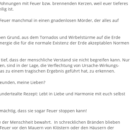
Wohnungen mit Feuer bzw. brennenden Kerzen, weil euer tieferes
lig ist.
 Feuer manchmal in einen gnadenlosen Mörder, der alles auf
lben Grund, aus dem Tornados und Wirbelstürme auf die Erde
nergie die für die normale Existenz der Erde akzeptablen Normen
ief, dass der menschliche Verstand sie nicht begreifen kann. Nur
ten, sind in der Lage, die Verflechtung von Ursache-Wirkungs-
as zu einem tragischen Ergebnis geführt hat, zu erkennen.
freunden, meine Lieben?
hundertealte Rezept: Lebt in Liebe und Harmonie mit euch selbst
llmächtig, dass sie sogar Feuer stoppen kann!
e der Menschheit bewahrt. In schrecklichen Bränden blieben
t Feuer vor den Mauern von Klöstern oder den Häusern der