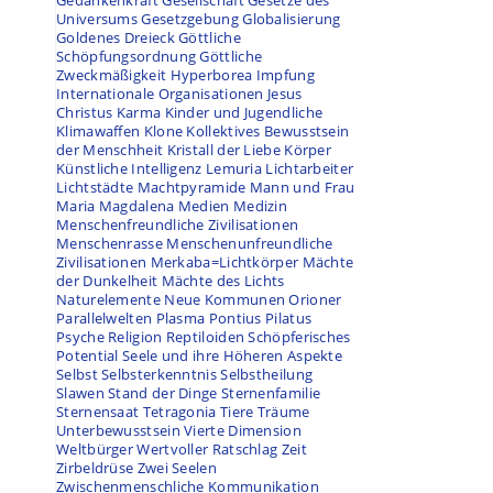
Gedankenkraft
Gesellschaft
Gesetze des
Universums
Gesetzgebung
Globalisierung
Goldenes Dreieck
Göttliche
Schöpfungsordnung
Göttliche
Zweckmäßigkeit
Hyperborea
Impfung
Internationale Organisationen
Jesus
Christus
Karma
Kinder und Jugendliche
Klimawaffen
Klone
Kollektives Bewusstsein
der Menschheit
Kristall der Liebe
Körper
Künstliche Intelligenz
Lemuria
Lichtarbeiter
Lichtstädte
Machtpyramide
Mann und Frau
Maria Magdalena
Medien
Medizin
Menschenfreundliche Zivilisationen
Menschenrasse
Menschenunfreundliche
Zivilisationen
Merkaba=Lichtkörper
Mächte
der Dunkelheit
Mächte des Lichts
Naturelemente
Neue Kommunen
Orioner
Parallelwelten
Plasma
Pontius Pilatus
Psyche
Religion
Reptiloiden
Schöpferisches
Potential
Seele und ihre Höheren Aspekte
Selbst
Selbsterkenntnis
Selbstheilung
Slawen
Stand der Dinge
Sternenfamilie
Sternensaat
Tetragonia
Tiere
Träume
Unterbewusstsein
Vierte Dimension
Weltbürger
Wertvoller Ratschlag
Zeit
Zirbeldrüse
Zwei Seelen
Zwischenmenschliche Kommunikation