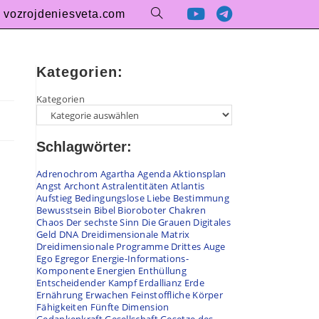
vozrojdeniesveta.com
Kategorien:
Kategorien
Schlagwörter:
Adrenochrom
Agartha
Agenda
Aktionsplan
Angst
Archont
Astralentitäten
Atlantis
Aufstieg
Bedingungslose Liebe
Bestimmung
Bewusstsein
Bibel
Bioroboter
Chakren
Chaos
Der sechste Sinn
Die Grauen
Digitales
Geld
DNA
Dreidimensionale Matrix
Dreidimensionale Programme
Drittes Auge
Ego
Egregor
Energie-Informations-
Komponente
Energien
Enthüllung
Entscheidender Kampf
Erdallianz
Erde
Ernährung
Erwachen
Feinstoffliche Körper
Fähigkeiten
Fünfte Dimension