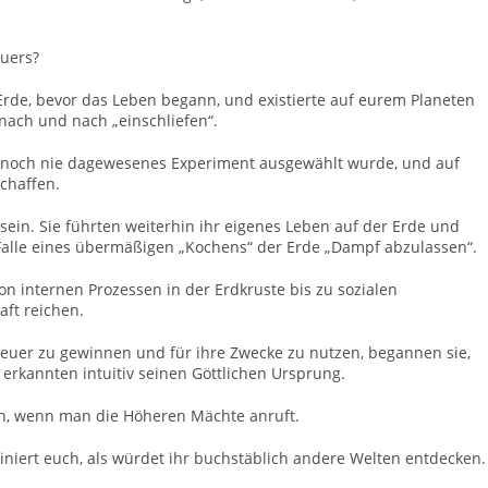
euers?
Erde, bevor das Leben begann, und existierte auf eurem Planeten
 nach und nach „einschliefen“.
ein noch nie dagewesenes Experiment ausgewählt wurde, und auf
chaffen.
sein. Sie führten weiterhin ihr eigenes Leben auf der Erde und
m Falle eines übermäßigen „Kochens“ der Erde „Dampf abzulassen“.
n internen Prozessen in der Erdkruste bis zu sozialen
ft reichen.
euer zu gewinnen und für ihre Zwecke zu nutzen, begannen sie,
rkannten intuitiv seinen Göttlichen Ursprung.
en, wenn man die Höheren Mächte anruft.
ziniert euch, als würdet ihr buchstäblich andere Welten entdecken.