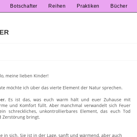
Botschafter
Reihen
Praktiken
Bücher
UER
lo, meine lieben Kinder!
te möchte ich über das vierte Element der Natur sprechen.
er.
Es ist das, was euch warm hält und euer Zuhause mit
me und Komfort füllt. Aber manchmal verwandelt sich Feuer
ein schreckliches, unkontrollierbares Element, das euch Tod
 Zerstörung bringt.
 in sich. Sie ist in der Lage, sanft und wärmend, aber auch