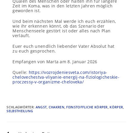
Qualen des Menschen oder halten ihn für längere
Zeit im Koma, was in den letzten Jahren möglich
geworden ist.
Und beim nächsten Mal werde ich euch erzählen,
wie ihr erkennen könnt, ob das Szenario der
Menschenseele gestört ist oder alles nach Plan
verläuft.
Euer euch unendlich liebender Vater Absolut hat
zu euch gesprochen.
Empfangen von Marta am 8. Januar 2026
Quelle:
https://vozrojdeniesveta.com/istoriya-
chelovechestva-vliyanie-energij-na-fiziologicheskie-
proczessy-v-organizme-cheloveka/
SCHLAGWÖRTER
:
ANGST
,
CHAKREN
,
FEINSTOFFLICHE KÖRPER
,
KÖRPER
,
SELBSTHEILUNG