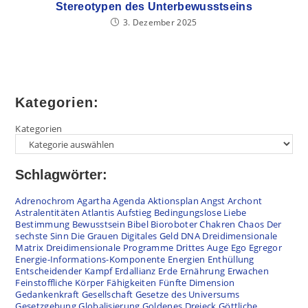
Stereotypen des Unterbewusstseins
3. Dezember 2025
Kategorien:
Kategorien
Schlagwörter:
Adrenochrom
Agartha
Agenda
Aktionsplan
Angst
Archont
Astralentitäten
Atlantis
Aufstieg
Bedingungslose Liebe
Bestimmung
Bewusstsein
Bibel
Bioroboter
Chakren
Chaos
Der
sechste Sinn
Die Grauen
Digitales Geld
DNA
Dreidimensionale
Matrix
Dreidimensionale Programme
Drittes Auge
Ego
Egregor
Energie-Informations-Komponente
Energien
Enthüllung
Entscheidender Kampf
Erdallianz
Erde
Ernährung
Erwachen
Feinstoffliche Körper
Fähigkeiten
Fünfte Dimension
Gedankenkraft
Gesellschaft
Gesetze des Universums
Gesetzgebung
Globalisierung
Goldenes Dreieck
Göttliche