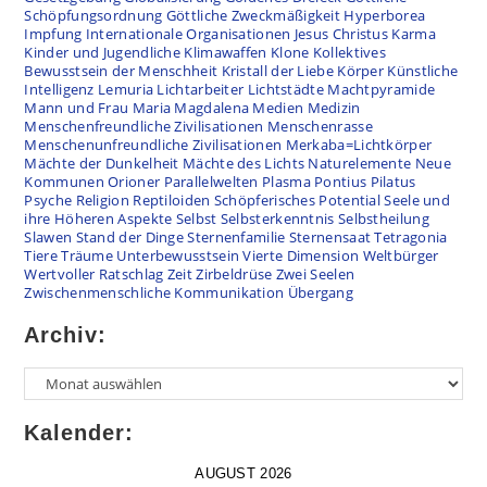
Schöpfungsordnung
Göttliche Zweckmäßigkeit
Hyperborea
Impfung
Internationale Organisationen
Jesus Christus
Karma
Kinder und Jugendliche
Klimawaffen
Klone
Kollektives
Bewusstsein der Menschheit
Kristall der Liebe
Körper
Künstliche
Intelligenz
Lemuria
Lichtarbeiter
Lichtstädte
Machtpyramide
Mann und Frau
Maria Magdalena
Medien
Medizin
Menschenfreundliche Zivilisationen
Menschenrasse
Menschenunfreundliche Zivilisationen
Merkaba=Lichtkörper
Mächte der Dunkelheit
Mächte des Lichts
Naturelemente
Neue
Kommunen
Orioner
Parallelwelten
Plasma
Pontius Pilatus
Psyche
Religion
Reptiloiden
Schöpferisches Potential
Seele und
ihre Höheren Aspekte
Selbst
Selbsterkenntnis
Selbstheilung
Slawen
Stand der Dinge
Sternenfamilie
Sternensaat
Tetragonia
Tiere
Träume
Unterbewusstsein
Vierte Dimension
Weltbürger
Wertvoller Ratschlag
Zeit
Zirbeldrüse
Zwei Seelen
Zwischenmenschliche Kommunikation
Übergang
Archiv:
Kalender:
AUGUST 2026