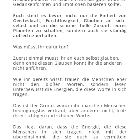
Gedankenformen und Emotionen basieren sollte.
Euch steht es bevor,
nicht nur die Einheit
von
Geistes
k
raft, Furchtlosigkeit, Glauben an sich
selbst und an die schöne,
helle
Zukunft
eu
res
Planeten
zu
schaffen, sondern auch
sie
ständig
aufrecht
zu
erhalten.
Was müsst ihr dafür tun?
Zuerst einmal müsst ihr an euch selbst glauben,
denn ohne diesen Glauben könnt ihr die anderen
nicht anführen.
Wie ihr bereits wisst, trauen die Menschen eher
nicht den bloßen Worten, sondern lesen
unterbewusst die Energien, die diese Worte in sich
tragen.
Das ist der Grund, warum ihr manchen Menschen
bedingungslos vertraut, aber anderen nicht, trotz
ihrer richtigen und schönen Worte.
Das liegt daran, dass die Energie, die diese
Menschen in sich tragen, nicht mit der
übereinstimmt, die sie euch zu vermitteln