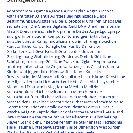
Adrenochrom
Agartha
Agenda
Aktionsplan
Angst
Archont
Astralentitäten
Atlantis
Aufstieg
Bedingungslose Liebe
Bestimmung
Bewusstsein
Bibel
Bioroboter
Chakren
Chaos
Der
sechste Sinn
Die Grauen
Digitales Geld
DNA
Dreidimensionale
Matrix
Dreidimensionale Programme
Drittes Auge
Ego
Egregor
Energie-Informations-Komponente
Energien
Enthüllung
Entscheidender Kampf
Erdallianz
Erde
Ernährung
Erwachen
Feinstoffliche Körper
Fähigkeiten
Fünfte Dimension
Gedankenkraft
Gesellschaft
Gesetze des Universums
Gesetzgebung
Globalisierung
Goldenes Dreieck
Göttliche
Schöpfungsordnung
Göttliche Zweckmäßigkeit
Hyperborea
Impfung
Internationale Organisationen
Jesus Christus
Karma
Kinder und Jugendliche
Klimawaffen
Klone
Kollektives
Bewusstsein der Menschheit
Kristall der Liebe
Körper
Künstliche
Intelligenz
Lemuria
Lichtarbeiter
Lichtstädte
Machtpyramide
Mann und Frau
Maria Magdalena
Medien
Medizin
Menschenfreundliche Zivilisationen
Menschenrasse
Menschenunfreundliche Zivilisationen
Merkaba=Lichtkörper
Mächte der Dunkelheit
Mächte des Lichts
Naturelemente
Neue
Kommunen
Orioner
Parallelwelten
Plasma
Pontius Pilatus
Psyche
Religion
Reptiloiden
Schöpferisches Potential
Seele und
ihre Höheren Aspekte
Selbst
Selbsterkenntnis
Selbstheilung
Slawen
Stand der Dinge
Sternenfamilie
Sternensaat
Tetragonia
Tiere
Träume
Unterbewusstsein
Vierte Dimension
Weltbürger
Wertvoller Ratschlag
Zeit
Zirbeldrüse
Zwei Seelen