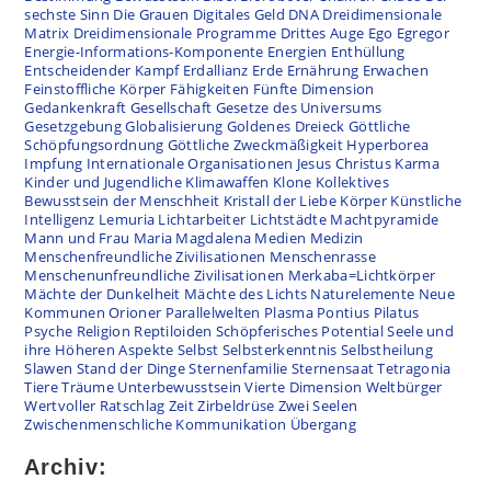
sechste Sinn
Die Grauen
Digitales Geld
DNA
Dreidimensionale
Matrix
Dreidimensionale Programme
Drittes Auge
Ego
Egregor
Energie-Informations-Komponente
Energien
Enthüllung
Entscheidender Kampf
Erdallianz
Erde
Ernährung
Erwachen
Feinstoffliche Körper
Fähigkeiten
Fünfte Dimension
Gedankenkraft
Gesellschaft
Gesetze des Universums
Gesetzgebung
Globalisierung
Goldenes Dreieck
Göttliche
Schöpfungsordnung
Göttliche Zweckmäßigkeit
Hyperborea
Impfung
Internationale Organisationen
Jesus Christus
Karma
Kinder und Jugendliche
Klimawaffen
Klone
Kollektives
Bewusstsein der Menschheit
Kristall der Liebe
Körper
Künstliche
Intelligenz
Lemuria
Lichtarbeiter
Lichtstädte
Machtpyramide
Mann und Frau
Maria Magdalena
Medien
Medizin
Menschenfreundliche Zivilisationen
Menschenrasse
Menschenunfreundliche Zivilisationen
Merkaba=Lichtkörper
Mächte der Dunkelheit
Mächte des Lichts
Naturelemente
Neue
Kommunen
Orioner
Parallelwelten
Plasma
Pontius Pilatus
Psyche
Religion
Reptiloiden
Schöpferisches Potential
Seele und
ihre Höheren Aspekte
Selbst
Selbsterkenntnis
Selbstheilung
Slawen
Stand der Dinge
Sternenfamilie
Sternensaat
Tetragonia
Tiere
Träume
Unterbewusstsein
Vierte Dimension
Weltbürger
Wertvoller Ratschlag
Zeit
Zirbeldrüse
Zwei Seelen
Zwischenmenschliche Kommunikation
Übergang
Archiv: