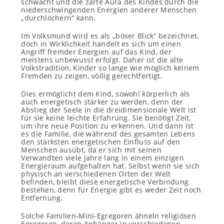
schwächt und die zarte Aura des Kindes durch die
niederschwingenden Energien anderer Menschen
„durchlöchern“ kann.
Im Volksmund wird es als „böser Blick“ bezeichnet,
doch in Wirklichkeit handelt es sich um einen
Angriff fremder Energien auf das Kind, der
meistens unbewusst erfolgt. Daher ist die alte
Volkstradition, Kinder so lange wie möglich keinem
Fremden zu zeigen, völlig gerechtfertigt.
Dies ermöglicht dem Kind, sowohl körperlich als
auch energetisch stärker zu werden, denn der
Abstieg der Seele in die dreidimensionale Welt ist
für sie keine leichte Erfahrung. Sie benötigt Zeit,
um ihre neue Position zu erkennen. Und dann ist
es die Familie, die während des gesamten Lebens
den stärksten energetischen Einfluss auf den
Menschen ausübt, da er sich mit seinen
Verwandten viele Jahre lang in einem einzigen
Energieraum aufgehalten hat. Selbst wenn sie sich
physisch an verschiedenen Orten der Welt
befinden, bleibt diese energetische Verbindung
bestehen, denn für Energie gibt es weder Zeit noch
Entfernung.
Solche Familien-Mini-Egregoren ähneln religiösen
Egregoren, deren Anhänger in verschiedenen