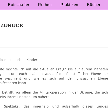
Botschafter
Reihen
Praktiken
Bücher
I ZURÜCK
lo, meine lieben Kinder!
te möchte ich auf die aktuellen Ereignisse auf eurem Planeten
gehen und euch erzählen, was auf der feinstofflichen Ebene der
de geschieht und wie es sich auf der physischen Ebene
ifestieren kann.
 betrifft vor allem die Militäroperation in der Ukraine, die sich
eits ihrem Endstadium nähert.
s Spektakel, das innerhalb und außerhalb dieses Landes