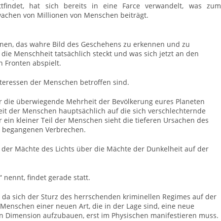
ttfindet, hat sich bereits in eine Farce verwandelt, was zum
achen von Millionen von Menschen beiträgt.
innen, das wahre Bild des Geschehens zu erkennen und zu
die Menschheit tatsächlich
steckt und was sich jetzt an den
n Fronten abspielt.
Interessen der Menschen betroffen sind.
or die überwiegende Mehrheit der Bevölkerung eures Planeten
it der Menschen hauptsächlich auf die sich verschlechternde
r ein kleiner Teil der Menschen
sieht
die tieferen Ursachen des
r begangenen Verbrechen
.
 der Mächte des Lichts über die Mächte der Dunkelheit auf der
k“
nennt, findet gerade statt.
, da
sich
d
er Sturz des herrschenden kriminellen Regimes auf der
Menschen einer neuen Art, die in der Lage sind, eine neue
ten Dimension aufzubauen,
erst
im Physischen
manifestieren
muss
.