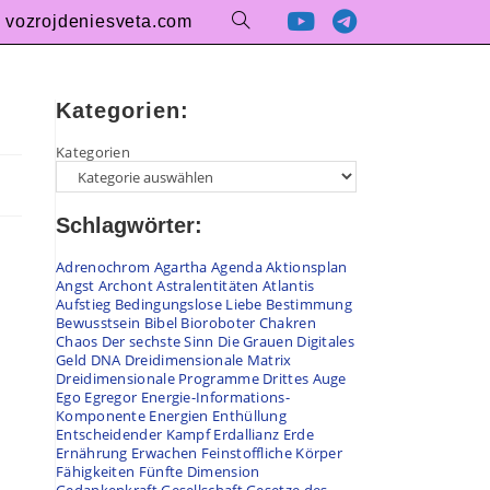
vozrojdeniesveta.com
Kategorien:
Kategorien
Schlagwörter:
Adrenochrom
Agartha
Agenda
Aktionsplan
Angst
Archont
Astralentitäten
Atlantis
Aufstieg
Bedingungslose Liebe
Bestimmung
Bewusstsein
Bibel
Bioroboter
Chakren
Chaos
Der sechste Sinn
Die Grauen
Digitales
Geld
DNA
Dreidimensionale Matrix
Dreidimensionale Programme
Drittes Auge
Ego
Egregor
Energie-Informations-
Komponente
Energien
Enthüllung
Entscheidender Kampf
Erdallianz
Erde
Ernährung
Erwachen
Feinstoffliche Körper
Fähigkeiten
Fünfte Dimension