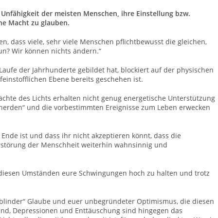
r Unfähigkeit der meisten Menschen, ihre Einstellung bzw.
ne Macht zu glauben.
n, dass viele, sehr viele Menschen pflichtbewusst die gleichen,
tun? Wir können nichts ändern.“
aufe der Jahrhunderte gebildet hat, blockiert auf der physischen
feinstofflichen Ebene bereits geschehen ist.
hte des Lichts erhalten nicht genug energetische Unterstützung
inerden“ und die vorbestimmten Ereignisse zum Leben erwecken
Ende ist und dass ihr nicht akzeptieren könnt, dass die
rstörung der Menschheit
weiterhin wahnsinnig und
er diesen Umständen eure Schwingungen hoch zu halten und trotz
 „blinder“ Glaube und euer unbegründeter Optimismus, die diesen
tand, Depressionen und Enttäuschung
sind
hingegen das