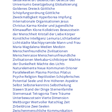
Gedankenkraft
Gesellschaft
Gesetze des
Universums
Gesetzgebung
Globalisierung
Goldenes Dreieck
Göttliche
Schöpfungsordnung
Göttliche
Zweckmäßigkeit
Hyperborea
Impfung
Internationale Organisationen
Jesus
Christus
Karma
Kinder und Jugendliche
Klimawaffen
Klone
Kollektives Bewusstsein
der Menschheit
Kristall der Liebe
Körper
Künstliche Intelligenz
Lemuria
Lichtarbeiter
Lichtstädte
Machtpyramide
Mann und Frau
Maria Magdalena
Medien
Medizin
Menschenfreundliche Zivilisationen
Menschenrasse
Menschenunfreundliche
Zivilisationen
Merkaba=Lichtkörper
Mächte
der Dunkelheit
Mächte des Lichts
Naturelemente
Neue Kommunen
Orioner
Parallelwelten
Plasma
Pontius Pilatus
Psyche
Religion
Reptiloiden
Schöpferisches
Potential
Seele und ihre Höheren Aspekte
Selbst
Selbsterkenntnis
Selbstheilung
Slawen
Stand der Dinge
Sternenfamilie
Sternensaat
Tetragonia
Tiere
Träume
Unterbewusstsein
Vierte Dimension
Weltbürger
Wertvoller Ratschlag
Zeit
Zirbeldrüse
Zwei Seelen
Zwischenmenschliche Kommunikation