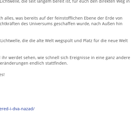
htwelle, die seit langem bereit ist, für euch den direkten Weg in
ich alles, was bereits auf der feinstofflichen Ebene der Erde von
ichtkräften des Universums geschaffen wurde, nach Außen hin
e Lichtwelle, die die alte Welt wegspült und Platz für die neue Welt
d ihr werdet sehen, wie schnell sich Ereignisse in eine ganz andere
eränderungen endlich stattfinden.
es!
er
ed-i-dva-nazad/