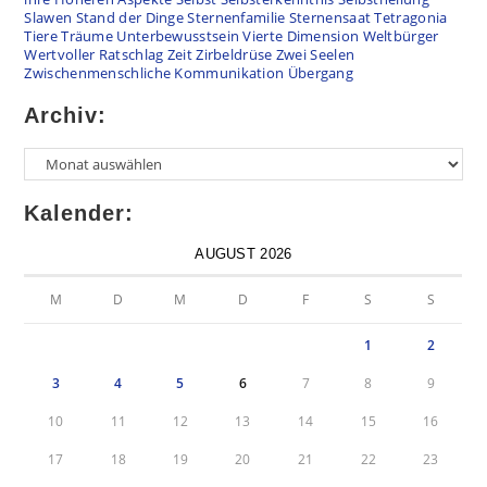
Slawen
Stand der Dinge
Sternenfamilie
Sternensaat
Tetragonia
Tiere
Träume
Unterbewusstsein
Vierte Dimension
Weltbürger
Wertvoller Ratschlag
Zeit
Zirbeldrüse
Zwei Seelen
Zwischenmenschliche Kommunikation
Übergang
Archiv:
Kalender:
AUGUST 2026
M
D
M
D
F
S
S
1
2
3
4
5
6
7
8
9
10
11
12
13
14
15
16
17
18
19
20
21
22
23