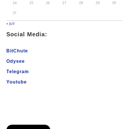
24
25
26
27
28
29
30
31
« Juli
Social Media:
BitChute
Odysee
Telegram
Youtube