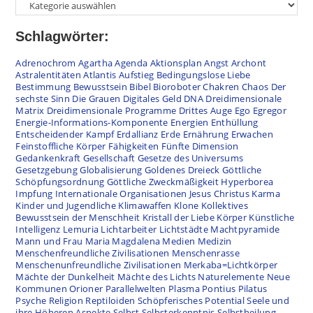
Schlagwörter:
Adrenochrom
Agartha
Agenda
Aktionsplan
Angst
Archont
Astralentitäten
Atlantis
Aufstieg
Bedingungslose Liebe
Bestimmung
Bewusstsein
Bibel
Bioroboter
Chakren
Chaos
Der
sechste Sinn
Die Grauen
Digitales Geld
DNA
Dreidimensionale
Matrix
Dreidimensionale Programme
Drittes Auge
Ego
Egregor
Energie-Informations-Komponente
Energien
Enthüllung
Entscheidender Kampf
Erdallianz
Erde
Ernährung
Erwachen
Feinstoffliche Körper
Fähigkeiten
Fünfte Dimension
Gedankenkraft
Gesellschaft
Gesetze des Universums
Gesetzgebung
Globalisierung
Goldenes Dreieck
Göttliche
Schöpfungsordnung
Göttliche Zweckmäßigkeit
Hyperborea
Impfung
Internationale Organisationen
Jesus Christus
Karma
Kinder und Jugendliche
Klimawaffen
Klone
Kollektives
Bewusstsein der Menschheit
Kristall der Liebe
Körper
Künstliche
Intelligenz
Lemuria
Lichtarbeiter
Lichtstädte
Machtpyramide
Mann und Frau
Maria Magdalena
Medien
Medizin
Menschenfreundliche Zivilisationen
Menschenrasse
Menschenunfreundliche Zivilisationen
Merkaba=Lichtkörper
Mächte der Dunkelheit
Mächte des Lichts
Naturelemente
Neue
Kommunen
Orioner
Parallelwelten
Plasma
Pontius Pilatus
Psyche
Religion
Reptiloiden
Schöpferisches Potential
Seele und
ihre Höheren Aspekte
Selbst
Selbsterkenntnis
Selbstheilung