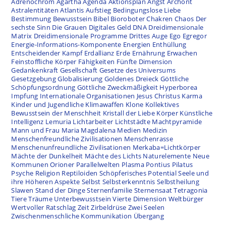
Adrenochrom
Agartha
Agenda
Aktionsplan
Angst
Archont
Astralentitäten
Atlantis
Aufstieg
Bedingungslose Liebe
Bestimmung
Bewusstsein
Bibel
Bioroboter
Chakren
Chaos
Der
sechste Sinn
Die Grauen
Digitales Geld
DNA
Dreidimensionale
Matrix
Dreidimensionale Programme
Drittes Auge
Ego
Egregor
Energie-Informations-Komponente
Energien
Enthüllung
Entscheidender Kampf
Erdallianz
Erde
Ernährung
Erwachen
Feinstoffliche Körper
Fähigkeiten
Fünfte Dimension
Gedankenkraft
Gesellschaft
Gesetze des Universums
Gesetzgebung
Globalisierung
Goldenes Dreieck
Göttliche
Schöpfungsordnung
Göttliche Zweckmäßigkeit
Hyperborea
Impfung
Internationale Organisationen
Jesus Christus
Karma
Kinder und Jugendliche
Klimawaffen
Klone
Kollektives
Bewusstsein der Menschheit
Kristall der Liebe
Körper
Künstliche
Intelligenz
Lemuria
Lichtarbeiter
Lichtstädte
Machtpyramide
Mann und Frau
Maria Magdalena
Medien
Medizin
Menschenfreundliche Zivilisationen
Menschenrasse
Menschenunfreundliche Zivilisationen
Merkaba=Lichtkörper
Mächte der Dunkelheit
Mächte des Lichts
Naturelemente
Neue
Kommunen
Orioner
Parallelwelten
Plasma
Pontius Pilatus
Psyche
Religion
Reptiloiden
Schöpferisches Potential
Seele und
ihre Höheren Aspekte
Selbst
Selbsterkenntnis
Selbstheilung
Slawen
Stand der Dinge
Sternenfamilie
Sternensaat
Tetragonia
Tiere
Träume
Unterbewusstsein
Vierte Dimension
Weltbürger
Wertvoller Ratschlag
Zeit
Zirbeldrüse
Zwei Seelen
Zwischenmenschliche Kommunikation
Übergang