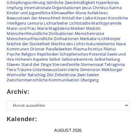
Schöpfungsordnung
Göttliche Zweckmäßigkeit
Hyperborea
Impfung
Internationale Organisationen
Jesus Christus
Karma
Kinder und Jugendliche
Klimawaffen
Klone
Kollektives
Bewusstsein der Menschheit
Kristall der Liebe
Körper
Künstliche
Intelligenz
Lemuria
Lichtarbeiter
Lichtstädte
Machtpyramide
Mann und Frau
Maria Magdalena
Medien
Medizin
Menschenfreundliche Zivilisationen
Menschenrasse
Menschenunfreundliche Zivilisationen
Merkaba=Lichtkörper
Mächte der Dunkelheit
Mächte des Lichts
Naturelemente
Neue
Kommunen
Orioner
Parallelwelten
Plasma
Pontius Pilatus
Psyche
Religion
Reptiloiden
Schöpferisches Potential
Seele und
ihre Höheren Aspekte
Selbst
Selbsterkenntnis
Selbstheilung
Slawen
Stand der Dinge
Sternenfamilie
Sternensaat
Tetragonia
Tiere
Träume
Unterbewusstsein
Vierte Dimension
Weltbürger
Wertvoller Ratschlag
Zeit
Zirbeldrüse
Zwei Seelen
Zwischenmenschliche Kommunikation
Übergang
Archiv:
Kalender:
AUGUST 2026