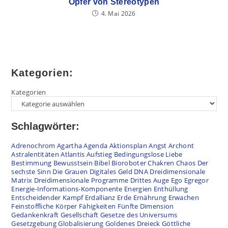
Opfer von Stereotypen
4. Mai 2026
Kategorien:
Kategorien
Schlagwörter:
Adrenochrom
Agartha
Agenda
Aktionsplan
Angst
Archont
Astralentitäten
Atlantis
Aufstieg
Bedingungslose Liebe
Bestimmung
Bewusstsein
Bibel
Bioroboter
Chakren
Chaos
Der
sechste Sinn
Die Grauen
Digitales Geld
DNA
Dreidimensionale
Matrix
Dreidimensionale Programme
Drittes Auge
Ego
Egregor
Energie-Informations-Komponente
Energien
Enthüllung
Entscheidender Kampf
Erdallianz
Erde
Ernährung
Erwachen
Feinstoffliche Körper
Fähigkeiten
Fünfte Dimension
Gedankenkraft
Gesellschaft
Gesetze des Universums
Gesetzgebung
Globalisierung
Goldenes Dreieck
Göttliche