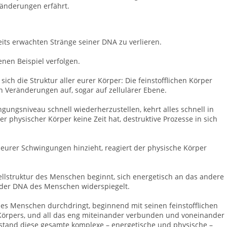
änderungen erfährt.
eits erwachten Stränge seiner DNA zu verlieren.
enen Beispiel verfolgen.
ch die Struktur aller eurer Körper: Die feinstofflichen Körper
 Veränderungen auf, sogar auf zellulärer Ebene.
gungsniveau schnell wiederherzustellen, kehrt alles schnell in
r physischer Körper keine Zeit hat, destruktive Prozesse in sich
eurer Schwingungen hinzieht, reagiert der physische Körper
Zellstruktur des Menschen beginnt, sich energetisch an das andere
 der DNA des Menschen widerspiegelt.
des Menschen durchdringt, beginnend mit seinen feinstofflichen
 Körpers, und all das eng miteinander verbunden und voneinander
Zustand diese gesamte komplexe – energetische und physische –