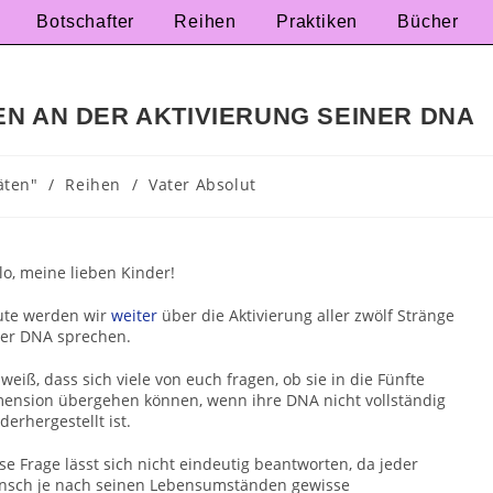
Botschafter
Reihen
Praktiken
Bücher
N AN DER AKTIVIERUNG SEINER DNA
äten"
/
Reihen
/
Vater Absolut
lo, meine lieben Kinder!
ute werden wir
weiter
über die Aktivierung aller zwölf Stränge
er DNA sprechen.
 weiß, dass sich viele von euch fragen, ob sie in die Fünfte
ension übergehen können, wenn ihre DNA nicht vollständig
derhergestellt ist.
se Frage lässt sich nicht eindeutig beantworten, da jeder
sch je nach seinen Lebensumständen gewisse