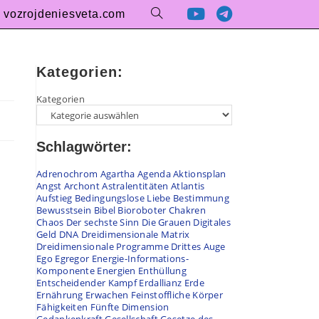
vozrojdeniesveta.com
Kategorien:
Kategorien
Schlagwörter:
Adrenochrom
Agartha
Agenda
Aktionsplan
Angst
Archont
Astralentitäten
Atlantis
Aufstieg
Bedingungslose Liebe
Bestimmung
Bewusstsein
Bibel
Bioroboter
Chakren
Chaos
Der sechste Sinn
Die Grauen
Digitales
Geld
DNA
Dreidimensionale Matrix
Dreidimensionale Programme
Drittes Auge
Ego
Egregor
Energie-Informations-
Komponente
Energien
Enthüllung
Entscheidender Kampf
Erdallianz
Erde
Ernährung
Erwachen
Feinstoffliche Körper
Fähigkeiten
Fünfte Dimension