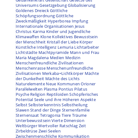
Gedankenkraft
Gesellschaft
Gesetze des
Universums
Gesetzgebung
Globalisierung
Goldenes Dreieck
Göttliche
Schöpfungsordnung
Göttliche
Zweckmäßigkeit
Hyperborea
Impfung
Internationale Organisationen
Jesus
Christus
Karma
Kinder und Jugendliche
Klimawaffen
Klone
Kollektives Bewusstsein
der Menschheit
Kristall der Liebe
Körper
Künstliche Intelligenz
Lemuria
Lichtarbeiter
Lichtstädte
Machtpyramide
Mann und Frau
Maria Magdalena
Medien
Medizin
Menschenfreundliche Zivilisationen
Menschenrasse
Menschenunfreundliche
Zivilisationen
Merkaba=Lichtkörper
Mächte
der Dunkelheit
Mächte des Lichts
Naturelemente
Neue Kommunen
Orioner
Parallelwelten
Plasma
Pontius Pilatus
Psyche
Religion
Reptiloiden
Schöpferisches
Potential
Seele und ihre Höheren Aspekte
Selbst
Selbsterkenntnis
Selbstheilung
Slawen
Stand der Dinge
Sternenfamilie
Sternensaat
Tetragonia
Tiere
Träume
Unterbewusstsein
Vierte Dimension
Weltbürger
Wertvoller Ratschlag
Zeit
Zirbeldrüse
Zwei Seelen
Zwischenmenschliche Kommunikation