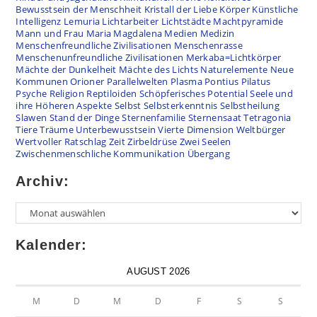
Bewusstsein der Menschheit
Kristall der Liebe
Körper
Künstliche
Intelligenz
Lemuria
Lichtarbeiter
Lichtstädte
Machtpyramide
Mann und Frau
Maria Magdalena
Medien
Medizin
Menschenfreundliche Zivilisationen
Menschenrasse
Menschenunfreundliche Zivilisationen
Merkaba=Lichtkörper
Mächte der Dunkelheit
Mächte des Lichts
Naturelemente
Neue
Kommunen
Orioner
Parallelwelten
Plasma
Pontius Pilatus
Psyche
Religion
Reptiloiden
Schöpferisches Potential
Seele und
ihre Höheren Aspekte
Selbst
Selbsterkenntnis
Selbstheilung
Slawen
Stand der Dinge
Sternenfamilie
Sternensaat
Tetragonia
Tiere
Träume
Unterbewusstsein
Vierte Dimension
Weltbürger
Wertvoller Ratschlag
Zeit
Zirbeldrüse
Zwei Seelen
Zwischenmenschliche Kommunikation
Übergang
Archiv:
Kalender:
AUGUST 2026
M
D
M
D
F
S
S