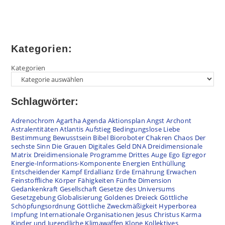
Kategorien:
Kategorien
Schlagwörter:
Adrenochrom
Agartha
Agenda
Aktionsplan
Angst
Archont
Astralentitäten
Atlantis
Aufstieg
Bedingungslose Liebe
Bestimmung
Bewusstsein
Bibel
Bioroboter
Chakren
Chaos
Der
sechste Sinn
Die Grauen
Digitales Geld
DNA
Dreidimensionale
Matrix
Dreidimensionale Programme
Drittes Auge
Ego
Egregor
Energie-Informations-Komponente
Energien
Enthüllung
Entscheidender Kampf
Erdallianz
Erde
Ernährung
Erwachen
Feinstoffliche Körper
Fähigkeiten
Fünfte Dimension
Gedankenkraft
Gesellschaft
Gesetze des Universums
Gesetzgebung
Globalisierung
Goldenes Dreieck
Göttliche
Schöpfungsordnung
Göttliche Zweckmäßigkeit
Hyperborea
Impfung
Internationale Organisationen
Jesus Christus
Karma
Kinder und Jugendliche
Klimawaffen
Klone
Kollektives