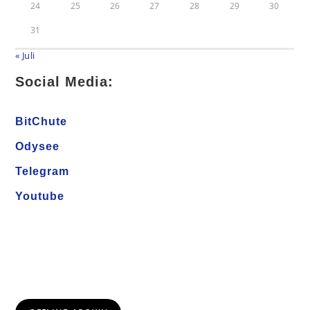
24
25
26
27
28
29
30
31
« Juli
Social Media:
BitChute
Odysee
Telegram
Youtube