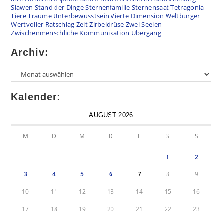
Slawen
Stand der Dinge
Sternenfamilie
Sternensaat
Tetragonia
Tiere
Träume
Unterbewusstsein
Vierte Dimension
Weltbürger
Wertvoller Ratschlag
Zeit
Zirbeldrüse
Zwei Seelen
Zwischenmenschliche Kommunikation
Übergang
Archiv:
Kalender:
AUGUST 2026
M
D
M
D
F
S
S
1
2
3
4
5
6
7
8
9
10
11
12
13
14
15
16
17
18
19
20
21
22
23