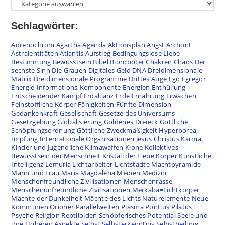
Schlagwörter:
Adrenochrom
Agartha
Agenda
Aktionsplan
Angst
Archont
Astralentitäten
Atlantis
Aufstieg
Bedingungslose Liebe
Bestimmung
Bewusstsein
Bibel
Bioroboter
Chakren
Chaos
Der
sechste Sinn
Die Grauen
Digitales Geld
DNA
Dreidimensionale
Matrix
Dreidimensionale Programme
Drittes Auge
Ego
Egregor
Energie-Informations-Komponente
Energien
Enthüllung
Entscheidender Kampf
Erdallianz
Erde
Ernährung
Erwachen
Feinstoffliche Körper
Fähigkeiten
Fünfte Dimension
Gedankenkraft
Gesellschaft
Gesetze des Universums
Gesetzgebung
Globalisierung
Goldenes Dreieck
Göttliche
Schöpfungsordnung
Göttliche Zweckmäßigkeit
Hyperborea
Impfung
Internationale Organisationen
Jesus Christus
Karma
Kinder und Jugendliche
Klimawaffen
Klone
Kollektives
Bewusstsein der Menschheit
Kristall der Liebe
Körper
Künstliche
Intelligenz
Lemuria
Lichtarbeiter
Lichtstädte
Machtpyramide
Mann und Frau
Maria Magdalena
Medien
Medizin
Menschenfreundliche Zivilisationen
Menschenrasse
Menschenunfreundliche Zivilisationen
Merkaba=Lichtkörper
Mächte der Dunkelheit
Mächte des Lichts
Naturelemente
Neue
Kommunen
Orioner
Parallelwelten
Plasma
Pontius Pilatus
Psyche
Religion
Reptiloiden
Schöpferisches Potential
Seele und
ihre Höheren Aspekte
Selbst
Selbsterkenntnis
Selbstheilung