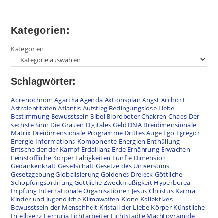
Kategorien:
Kategorien
Schlagwörter:
Adrenochrom
Agartha
Agenda
Aktionsplan
Angst
Archont
Astralentitäten
Atlantis
Aufstieg
Bedingungslose Liebe
Bestimmung
Bewusstsein
Bibel
Bioroboter
Chakren
Chaos
Der
sechste Sinn
Die Grauen
Digitales Geld
DNA
Dreidimensionale
Matrix
Dreidimensionale Programme
Drittes Auge
Ego
Egregor
Energie-Informations-Komponente
Energien
Enthüllung
Entscheidender Kampf
Erdallianz
Erde
Ernährung
Erwachen
Feinstoffliche Körper
Fähigkeiten
Fünfte Dimension
Gedankenkraft
Gesellschaft
Gesetze des Universums
Gesetzgebung
Globalisierung
Goldenes Dreieck
Göttliche
Schöpfungsordnung
Göttliche Zweckmäßigkeit
Hyperborea
Impfung
Internationale Organisationen
Jesus Christus
Karma
Kinder und Jugendliche
Klimawaffen
Klone
Kollektives
Bewusstsein der Menschheit
Kristall der Liebe
Körper
Künstliche
Intelligenz
Lemuria
Lichtarbeiter
Lichtstädte
Machtpyramide