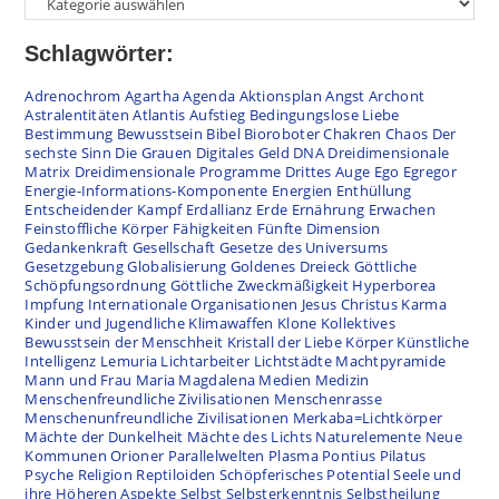
Schlagwörter:
Adrenochrom
Agartha
Agenda
Aktionsplan
Angst
Archont
Astralentitäten
Atlantis
Aufstieg
Bedingungslose Liebe
Bestimmung
Bewusstsein
Bibel
Bioroboter
Chakren
Chaos
Der
sechste Sinn
Die Grauen
Digitales Geld
DNA
Dreidimensionale
Matrix
Dreidimensionale Programme
Drittes Auge
Ego
Egregor
Energie-Informations-Komponente
Energien
Enthüllung
Entscheidender Kampf
Erdallianz
Erde
Ernährung
Erwachen
Feinstoffliche Körper
Fähigkeiten
Fünfte Dimension
Gedankenkraft
Gesellschaft
Gesetze des Universums
Gesetzgebung
Globalisierung
Goldenes Dreieck
Göttliche
Schöpfungsordnung
Göttliche Zweckmäßigkeit
Hyperborea
Impfung
Internationale Organisationen
Jesus Christus
Karma
Kinder und Jugendliche
Klimawaffen
Klone
Kollektives
Bewusstsein der Menschheit
Kristall der Liebe
Körper
Künstliche
Intelligenz
Lemuria
Lichtarbeiter
Lichtstädte
Machtpyramide
Mann und Frau
Maria Magdalena
Medien
Medizin
Menschenfreundliche Zivilisationen
Menschenrasse
Menschenunfreundliche Zivilisationen
Merkaba=Lichtkörper
Mächte der Dunkelheit
Mächte des Lichts
Naturelemente
Neue
Kommunen
Orioner
Parallelwelten
Plasma
Pontius Pilatus
Psyche
Religion
Reptiloiden
Schöpferisches Potential
Seele und
ihre Höheren Aspekte
Selbst
Selbsterkenntnis
Selbstheilung