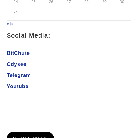
24
25
26
27
28
29
30
31
« Juli
Social Media:
BitChute
Odysee
Telegram
Youtube