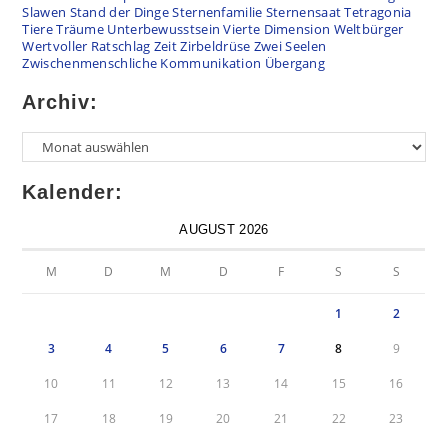
Slawen
Stand der Dinge
Sternenfamilie
Sternensaat
Tetragonia
Tiere
Träume
Unterbewusstsein
Vierte Dimension
Weltbürger
Wertvoller Ratschlag
Zeit
Zirbeldrüse
Zwei Seelen
Zwischenmenschliche Kommunikation
Übergang
Archiv:
Kalender:
AUGUST 2026
M
D
M
D
F
S
S
1
2
3
4
5
6
7
8
9
10
11
12
13
14
15
16
17
18
19
20
21
22
23