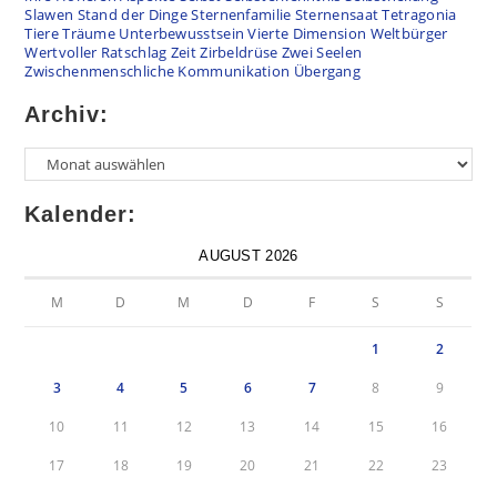
Slawen
Stand der Dinge
Sternenfamilie
Sternensaat
Tetragonia
Tiere
Träume
Unterbewusstsein
Vierte Dimension
Weltbürger
Wertvoller Ratschlag
Zeit
Zirbeldrüse
Zwei Seelen
Zwischenmenschliche Kommunikation
Übergang
Archiv:
Kalender:
AUGUST 2026
M
D
M
D
F
S
S
1
2
3
4
5
6
7
8
9
10
11
12
13
14
15
16
17
18
19
20
21
22
23