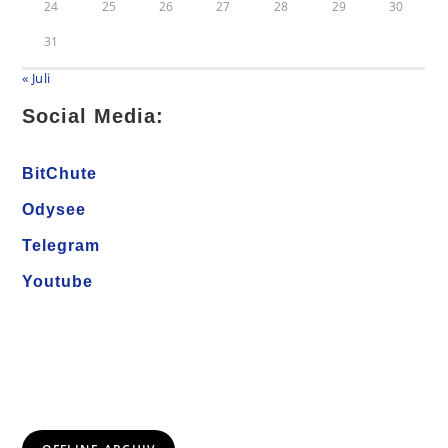
24
25
26
27
28
29
30
31
« Juli
Social Media:
BitChute
Odysee
Telegram
Youtube