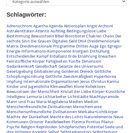
Schlagwörter:
Adrenochrom
Agartha
Agenda
Aktionsplan
Angst
Archont
Astralentitäten
Atlantis
Aufstieg
Bedingungslose Liebe
Bestimmung
Bewusstsein
Bibel
Bioroboter
Chakren
Chaos
Der
sechste Sinn
Die Grauen
Digitales Geld
DNA
Dreidimensionale
Matrix
Dreidimensionale Programme
Drittes Auge
Ego
Egregor
Energie-Informations-Komponente
Energien
Enthüllung
Entscheidender Kampf
Erdallianz
Erde
Ernährung
Erwachen
Feinstoffliche Körper
Fähigkeiten
Fünfte Dimension
Gedankenkraft
Gesellschaft
Gesetze des Universums
Gesetzgebung
Globalisierung
Goldenes Dreieck
Göttliche
Schöpfungsordnung
Göttliche Zweckmäßigkeit
Hyperborea
Impfung
Internationale Organisationen
Jesus Christus
Karma
Kinder und Jugendliche
Klimawaffen
Klone
Kollektives
Bewusstsein der Menschheit
Kristall der Liebe
Körper
Künstliche
Intelligenz
Lemuria
Lichtarbeiter
Lichtstädte
Machtpyramide
Mann und Frau
Maria Magdalena
Medien
Medizin
Menschenfreundliche Zivilisationen
Menschenrasse
Menschenunfreundliche Zivilisationen
Merkaba=Lichtkörper
Mächte der Dunkelheit
Mächte des Lichts
Naturelemente
Neue
Kommunen
Orioner
Parallelwelten
Plasma
Pontius Pilatus
Psyche
Religion
Reptiloiden
Schöpferisches Potential
Seele und
ihre Höheren Aspekte
Selbst
Selbsterkenntnis
Selbstheilung