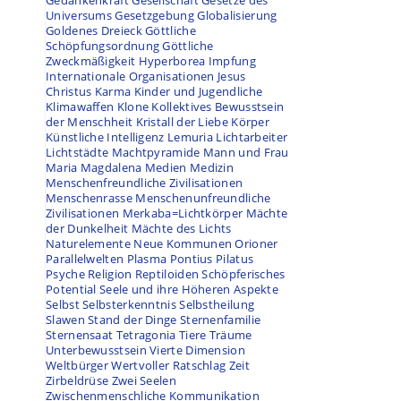
Gedankenkraft
Gesellschaft
Gesetze des
Universums
Gesetzgebung
Globalisierung
Goldenes Dreieck
Göttliche
Schöpfungsordnung
Göttliche
Zweckmäßigkeit
Hyperborea
Impfung
Internationale Organisationen
Jesus
Christus
Karma
Kinder und Jugendliche
Klimawaffen
Klone
Kollektives Bewusstsein
der Menschheit
Kristall der Liebe
Körper
Künstliche Intelligenz
Lemuria
Lichtarbeiter
Lichtstädte
Machtpyramide
Mann und Frau
Maria Magdalena
Medien
Medizin
Menschenfreundliche Zivilisationen
Menschenrasse
Menschenunfreundliche
Zivilisationen
Merkaba=Lichtkörper
Mächte
der Dunkelheit
Mächte des Lichts
Naturelemente
Neue Kommunen
Orioner
Parallelwelten
Plasma
Pontius Pilatus
Psyche
Religion
Reptiloiden
Schöpferisches
Potential
Seele und ihre Höheren Aspekte
Selbst
Selbsterkenntnis
Selbstheilung
Slawen
Stand der Dinge
Sternenfamilie
Sternensaat
Tetragonia
Tiere
Träume
Unterbewusstsein
Vierte Dimension
Weltbürger
Wertvoller Ratschlag
Zeit
Zirbeldrüse
Zwei Seelen
Zwischenmenschliche Kommunikation