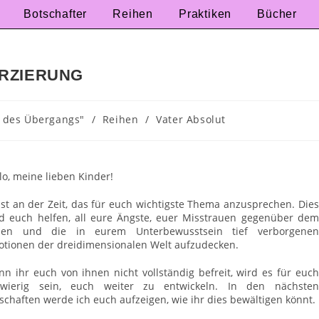
Botschafter
Reihen
Praktiken
Bücher
RZIERUNG
 des Übergangs"
/
Reihen
/
Vater Absolut
lo, meine lieben Kinder!
ist an der Zeit, das für euch wichtigste Thema anzusprechen. Dies
d euch helfen, all eure Ängste, euer Misstrauen gegenüber dem
ben und die in eurem Unterbewusstsein tief verborgenen
tionen der dreidimensionalen Welt aufzudecken.
n ihr euch von ihnen nicht vollständig befreit, wird es für euch
hwierig sein, euch weiter zu entwickeln. In den nächsten
schaften werde ich euch aufzeigen, wie ihr dies bewältigen könnt.