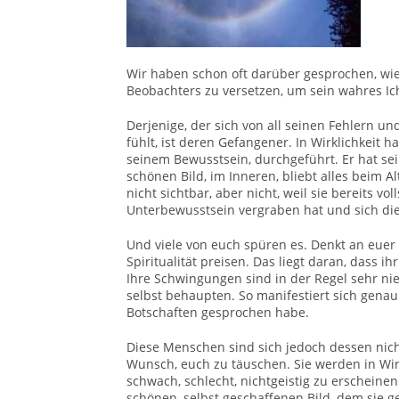
Wir haben schon oft darüber gesprochen, wie s
Beobachters zu versetzen, um sein wahres I
Derjenige, der sich von all seinen Fehlern un
fühlt, ist deren Gefangener. In Wirklichkeit 
seinem Bewusstsein, durchgeführt. Er hat se
schönen Bild, im Inneren, bliebt alles beim A
nicht sichtbar, aber nicht, weil sie bereits vol
Unterbewusstsein vergraben hat und sich dies
Und viele von euch spüren es. Denkt an euer
Spiritualität preisen. Das liegt daran, dass 
Ihre Schwingungen sind in der Regel sehr ni
selbst behaupten. So manifestiert sich genau 
Botschaften gesprochen habe.
Diese Menschen sind sich jedoch dessen nicht
Wunsch, euch zu täuschen. Sie werden in Wirk
schwach, schlecht, nichtgeistig zu erschein
schönen, selbst geschaffenen Bild, dem sie 