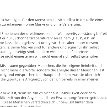
chwierig es für den Menschen ist, sich selbst in die Rolle eines
ch zu erkennen – ohne Maske und ohne Verzierung.
d Emotionen der dreidimensionalen Welt bereits vollständig befreit
hat er nur „Schönheitsreparaturen“ an seinem „Haus“, d.h. an
ine Fassade ausgebessert und gestrichen, aber hinter diesem
lten. Ja, seine Macken sind für andere und sogar für ihn selbst
lständig beseitigt sind, sondern weil er sie tief in seinem
e nicht eingestehen will, nicht einmal sich selbst gegenüber.
 Misstrauen gegenüber Menschen, die ihre eigene Reinheit und
ihr nicht mehr die Worte, sondern die Energie dieser Menschen lest.
edrig und entsprechen überhaupt nicht dem, was sie über sich
die „spirituelle Arroganz“, von der ich bereits in einer meiner
 bewusst, denn sie tun es nicht aus Böswilligkeit oder dem
lichkeit von der Angst in all ihren Erscheinungsformen getrieben,
en… Diese Menschen verstecken sich unbewusst hinter dem
gerne entsprechen würden.