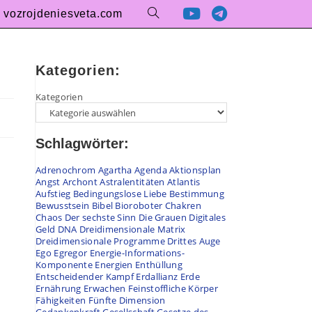
vozrojdeniesveta.com
Kategorien:
Kategorien
Schlagwörter:
Adrenochrom
Agartha
Agenda
Aktionsplan
Angst
Archont
Astralentitäten
Atlantis
Aufstieg
Bedingungslose Liebe
Bestimmung
Bewusstsein
Bibel
Bioroboter
Chakren
Chaos
Der sechste Sinn
Die Grauen
Digitales
Geld
DNA
Dreidimensionale Matrix
Dreidimensionale Programme
Drittes Auge
Ego
Egregor
Energie-Informations-
Komponente
Energien
Enthüllung
Entscheidender Kampf
Erdallianz
Erde
Ernährung
Erwachen
Feinstoffliche Körper
Fähigkeiten
Fünfte Dimension