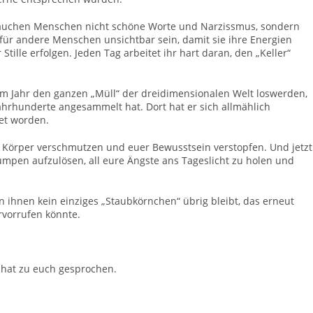
 brauchen Menschen nicht schöne Worte und Narzissmus, sondern
 für andere Menschen unsichtbar sein, damit sie ihre Energien
 Stille erfolgen. Jeden Tag arbeitet ihr hart daran, den „Keller“
nem Jahr den ganzen „Müll“ der dreidimensionalen Welt loswerden,
e Jahrhunderte angesammelt hat. Dort hat er sich allmählich
tet worden.
en Körper verschmutzen und euer Bewusstsein verstopfen. Und jetzt
klumpen aufzulösen, all eure Ängste ans Tageslicht zu holen und
n ihnen kein einziges „Staubkörnchen“ übrig bleibt, das erneut
rvorrufen könnte.
 hat zu euch gesprochen.