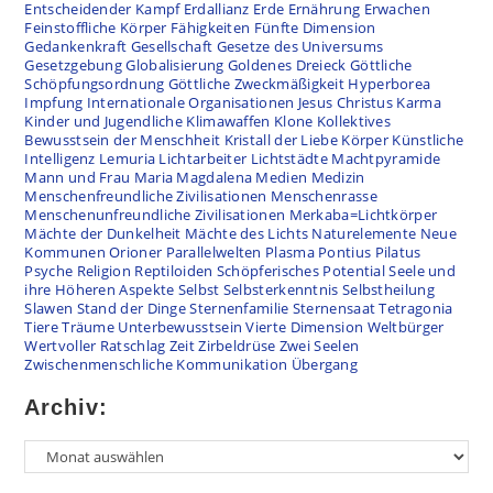
Entscheidender Kampf
Erdallianz
Erde
Ernährung
Erwachen
Feinstoffliche Körper
Fähigkeiten
Fünfte Dimension
Gedankenkraft
Gesellschaft
Gesetze des Universums
Gesetzgebung
Globalisierung
Goldenes Dreieck
Göttliche
Schöpfungsordnung
Göttliche Zweckmäßigkeit
Hyperborea
Impfung
Internationale Organisationen
Jesus Christus
Karma
Kinder und Jugendliche
Klimawaffen
Klone
Kollektives
Bewusstsein der Menschheit
Kristall der Liebe
Körper
Künstliche
Intelligenz
Lemuria
Lichtarbeiter
Lichtstädte
Machtpyramide
Mann und Frau
Maria Magdalena
Medien
Medizin
Menschenfreundliche Zivilisationen
Menschenrasse
Menschenunfreundliche Zivilisationen
Merkaba=Lichtkörper
Mächte der Dunkelheit
Mächte des Lichts
Naturelemente
Neue
Kommunen
Orioner
Parallelwelten
Plasma
Pontius Pilatus
Psyche
Religion
Reptiloiden
Schöpferisches Potential
Seele und
ihre Höheren Aspekte
Selbst
Selbsterkenntnis
Selbstheilung
Slawen
Stand der Dinge
Sternenfamilie
Sternensaat
Tetragonia
Tiere
Träume
Unterbewusstsein
Vierte Dimension
Weltbürger
Wertvoller Ratschlag
Zeit
Zirbeldrüse
Zwei Seelen
Zwischenmenschliche Kommunikation
Übergang
Archiv: