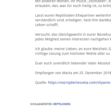
Mit anderen Worten, ihr müsst „stillhalten“,
erlauben, das, was für euch heilig ist, zu kriti
Lasst euren Reptiloiden-Ehepartner weiterhi
verständlich sind, erledigen. Seid ihm dankbar
Leben schafft.
Versucht, das Gleichgewicht in eurer Beziehu
jedes Mitglied seinen Interessen nachgehen ka
Ich glaube, meine Lieben, an eure Weisheit, G
richtige Lösung zum höchsten Wohle aller zu 
Euer euch unendlich liebender Vater Absolut
Empfangen von Marta am 25. Dezember 201
Quelle:
https://vozrojdeniesveta.com/sliyani
SCHLAGWÖRTER
:
REPTILOIDEN