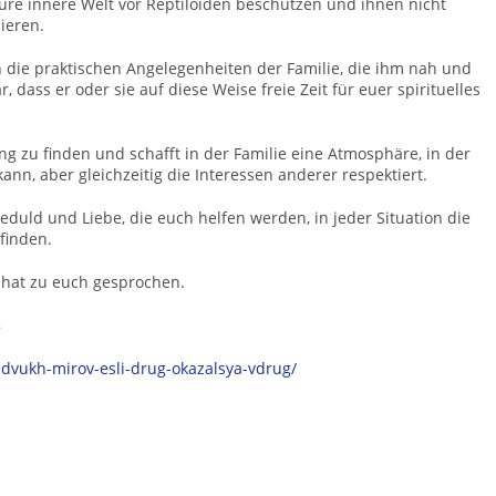
 eure innere Welt vor Reptiloiden beschützen und ihnen nicht
sieren.
n die praktischen Angelegenheiten der Familie, die ihm nah und
, dass er oder sie auf diese Weise freie Zeit für euer spirituelles
ng zu finden und schafft in der Familie eine Atmosphäre, in der
nn, aber gleichzeitig die Interessen anderer respektiert.
eduld und Liebe, die euch helfen werden, in jeder Situation die
finden.
 hat zu euch gesprochen.
8
e-dvukh-mirov-esli-drug-okazalsya-vdrug/