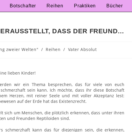
Botschafter
Reihen
Praktiken
Bücher
HERAUSSTELLT, DASS DER FREUND…
ng zweier Welten"
/
Reihen
/
Vater Absolut
eine lieben Kinder!
erden wir ein Thema besprechen, das für viele von euch
 schmerzhaft sein kann. Ich möchte, dass ihr diese Botschaft
nem Herzen, mit reiner Seele und mit voller Akzeptanz lest:
bewesen auf der Erde hat das Existenzrecht.
lt sich um Menschen, die plötzlich erkennen, dass unter ihren
en und Freunden Reptiloiden sind.
s schmerzhaft kann das für diejenigen sein, die erkennen,