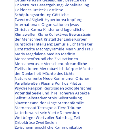
Gedankenkraft
Gesellschaft
Gesetze des
Universums
Gesetzgebung
Globalisierung
Goldenes Dreieck
Göttliche
Schöpfungsordnung
Göttliche
Zweckmäßigkeit
Hyperborea
Impfung
Internationale Organisationen
Jesus
Christus
Karma
Kinder und Jugendliche
Klimawaffen
Klone
Kollektives Bewusstsein
der Menschheit
Kristall der Liebe
Körper
Künstliche Intelligenz
Lemuria
Lichtarbeiter
Lichtstädte
Machtpyramide
Mann und Frau
Maria Magdalena
Medien
Medizin
Menschenfreundliche Zivilisationen
Menschenrasse
Menschenunfreundliche
Zivilisationen
Merkaba=Lichtkörper
Mächte
der Dunkelheit
Mächte des Lichts
Naturelemente
Neue Kommunen
Orioner
Parallelwelten
Plasma
Pontius Pilatus
Psyche
Religion
Reptiloiden
Schöpferisches
Potential
Seele und ihre Höheren Aspekte
Selbst
Selbsterkenntnis
Selbstheilung
Slawen
Stand der Dinge
Sternenfamilie
Sternensaat
Tetragonia
Tiere
Träume
Unterbewusstsein
Vierte Dimension
Weltbürger
Wertvoller Ratschlag
Zeit
Zirbeldrüse
Zwei Seelen
Zwischenmenschliche Kommunikation