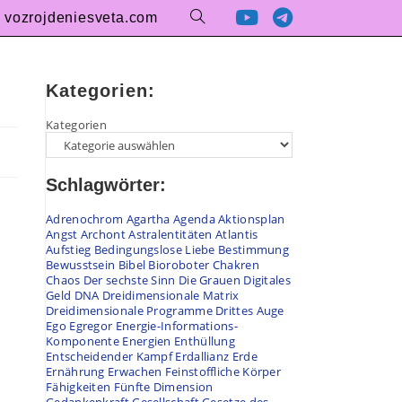
vozrojdeniesveta.com
Kategorien:
Kategorien
Schlagwörter:
Adrenochrom
Agartha
Agenda
Aktionsplan
Angst
Archont
Astralentitäten
Atlantis
Aufstieg
Bedingungslose Liebe
Bestimmung
Bewusstsein
Bibel
Bioroboter
Chakren
Chaos
Der sechste Sinn
Die Grauen
Digitales
Geld
DNA
Dreidimensionale Matrix
Dreidimensionale Programme
Drittes Auge
Ego
Egregor
Energie-Informations-
Komponente
Energien
Enthüllung
Entscheidender Kampf
Erdallianz
Erde
Ernährung
Erwachen
Feinstoffliche Körper
Fähigkeiten
Fünfte Dimension