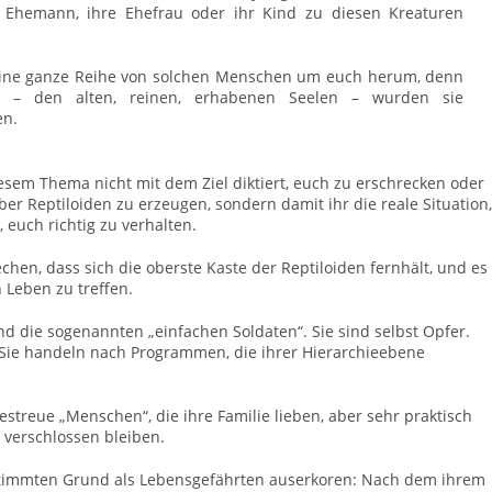
 Ehemann, ihre Ehefrau oder ihr Kind zu diesen Kreaturen
eine ganze Reihe von solchen Menschen um euch herum, denn
 – den alten, reinen, erhabenen Seelen – wurden sie
en.
esem Thema nicht mit dem Ziel diktiert, euch zu erschrecken oder
er Reptiloiden zu erzeugen, sondern damit ihr die reale Situation,
, euch richtig zu verhalten.
hen, dass sich die oberste Kaste der Reptiloiden fernhält, und es
n Leben zu treffen.
nd die sogenannten „einfachen Soldaten“. Sie sind selbst Opfer.
. Sie handeln nach Programmen, die ihrer Hierarchieebene
estreue „Menschen“, die ihre Familie lieben, aber sehr praktisch
 verschlossen bleiben.
stimmten Grund als Lebensgefährten auserkoren: Nach dem ihrem