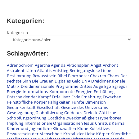
Kategorien:
Kategorien
Schlagwörter:
Adrenochrom
Agartha
Agenda
Aktionsplan
Angst
Archont
Astralentitäten
Atlantis
Aufstieg
Bedingungslose Liebe
Bestimmung
Bewusstsein
Bibel
Bioroboter
Chakren
Chaos
Der
sechste Sinn
Die Grauen
Digitales Geld
DNA
Dreidimensionale
Matrix
Dreidimensionale Programme
Drittes Auge
Ego
Egregor
Energie-Informations-Komponente
Energien
Enthüllung
Entscheidender Kampf
Erdallianz
Erde
Ernährung
Erwachen
Feinstoffliche Körper
Fähigkeiten
Fünfte Dimension
Gedankenkraft
Gesellschaft
Gesetze des Universums
Gesetzgebung
Globalisierung
Goldenes Dreieck
Göttliche
Schöpfungsordnung
Göttliche Zweckmäßigkeit
Hyperborea
Impfung
Internationale Organisationen
Jesus Christus
Karma
Kinder und Jugendliche
Klimawaffen
Klone
Kollektives
Bewusstsein der Menschheit
Kristall der Liebe
Körper
Künstliche