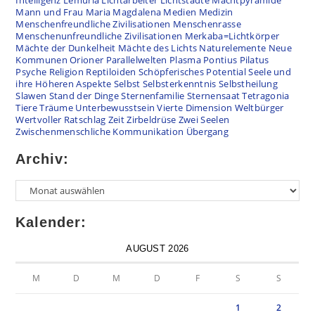
Intelligenz
Lemuria
Lichtarbeiter
Lichtstädte
Machtpyramide
Mann und Frau
Maria Magdalena
Medien
Medizin
Menschenfreundliche Zivilisationen
Menschenrasse
Menschenunfreundliche Zivilisationen
Merkaba=Lichtkörper
Mächte der Dunkelheit
Mächte des Lichts
Naturelemente
Neue
Kommunen
Orioner
Parallelwelten
Plasma
Pontius Pilatus
Psyche
Religion
Reptiloiden
Schöpferisches Potential
Seele und
ihre Höheren Aspekte
Selbst
Selbsterkenntnis
Selbstheilung
Slawen
Stand der Dinge
Sternenfamilie
Sternensaat
Tetragonia
Tiere
Träume
Unterbewusstsein
Vierte Dimension
Weltbürger
Wertvoller Ratschlag
Zeit
Zirbeldrüse
Zwei Seelen
Zwischenmenschliche Kommunikation
Übergang
Archiv:
Kalender:
AUGUST 2026
M
D
M
D
F
S
S
1
2